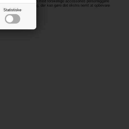
og ridehandsker. Du kan med forskellige accessories personliggøre
over tasker og opbevaring, der kan gøre det ekstra nemt at opbevare
kring.
Statistiske