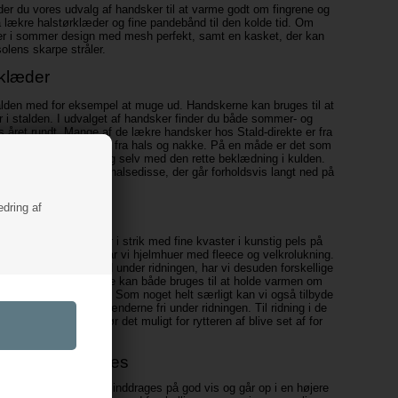
nder du vores udvalg af handsker til at varme godt om fingrene og
så lækre halstørklæder og fine pandebånd til den kolde tid. Om
ker i sommer design med mesh perfekt, samt en kasket, der kan
solens skarpe stråler.
rklæder
stalden med for eksempel at muge ud. Handskerne kan bruges til at
r i stalden. I udvalget af handsker finder du både sommer- og
s året rundt. Mange af de lækre handsker hos Stald-direkte er fra
holde kulden på afstand fra hals og nakke. På en måde er det som
neste ved at udstyre sig selv med den rette beklædning i kulden.
ck finder du også en halsedisse, der går forholdsvis langt ned på
kstra.
edring af
ånd
alden har vi søde huer i strik med fine kvaster i kunstig pels på
ug under
ridehjelmen
har vi hjelmhuer med fleece og velkrolukning.
skal holdes på afstand under ridningen, har vi desuden forskellige
dehjelmen. Pandebåndene kan både bruges til at holde varmen om
 væld af flotte farver. Som noget helt særligt kan vi også tilbyde
idig med at du har hænderne fri under ridningen. Til ridning i de
- og baglys, der gør det muligt for rytteren af blive set af for
biler.
marte accessories
t design, så begge dele inddrages på god vis og går op i en højere