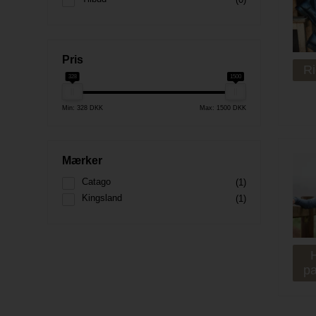
Pris
R
328
1500
Min: 328 DKK
Max: 1500 DKK
Mærker
Catago
(1)
Kingsland
(1)
p