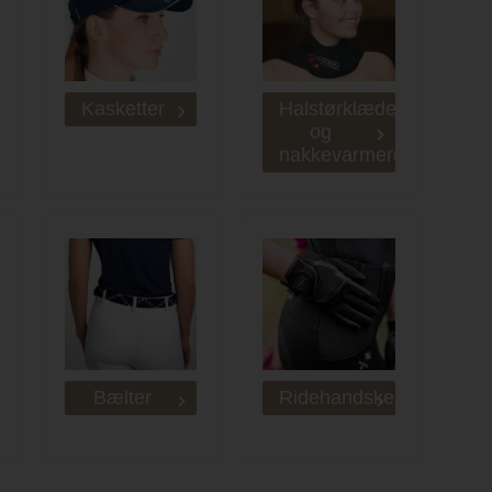
Kasketter
Halstørklæder
og
nakkevarmere
Bælter
Ridehandsker