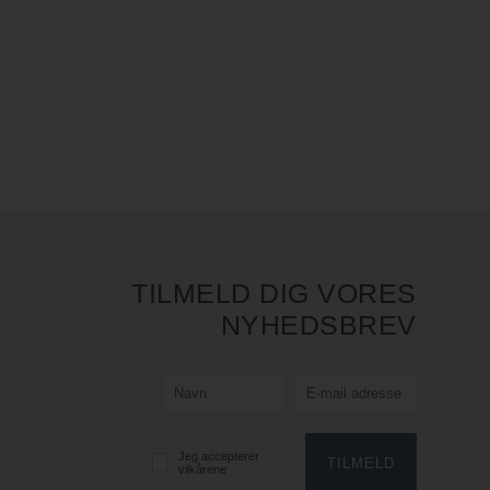
TILMELD DIG VORES
NYHEDSBREV
Jeg accepterer
vilkårene