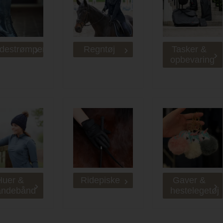
idestrømper
Regntøj
Tasker &
opbevaring
Huer &
Ridepiske
Gaver &
andebånd
hestelegetøj