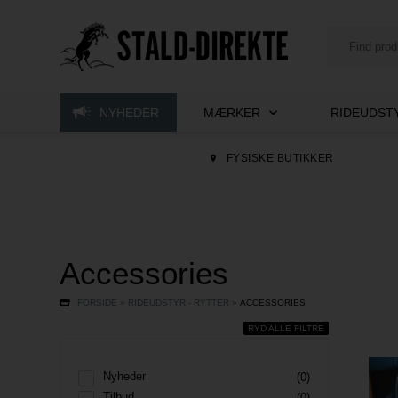
NYHEDER
MÆRKER
RIDEUDSTY
FYSISKE BUTIKKER
Accessories
FORSIDE
»
RIDEUDSTYR - RYTTER
»
ACCESSORIES
RYD ALLE FILTRE
Nyheder
(0)
Tilbud
(0)