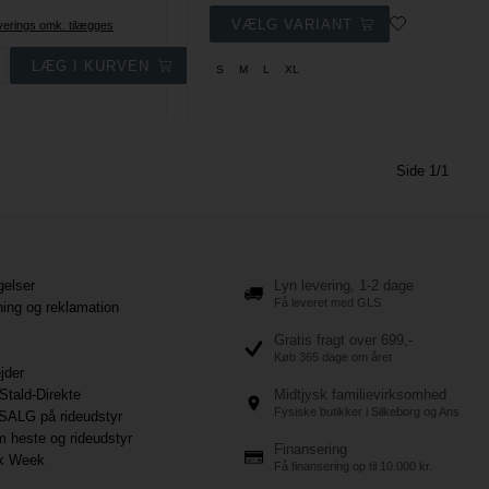
everings omk. tilægges
S
M
L
XL
Side 1/1
gelser
Lyn levering, 1-2 dage
Få leveret med GLS
ning og reklamation
Gratis fragt over 699,-
Køb 365 dage om året
jder
Stald-Direkte
Midtjysk familievirksomhed
Fysiske butikker i Silkeborg og Ans
SALG på rideudstyr
 heste og rideudstyr
Finansering
ck Week
Få finansering op til 10.000 kr.