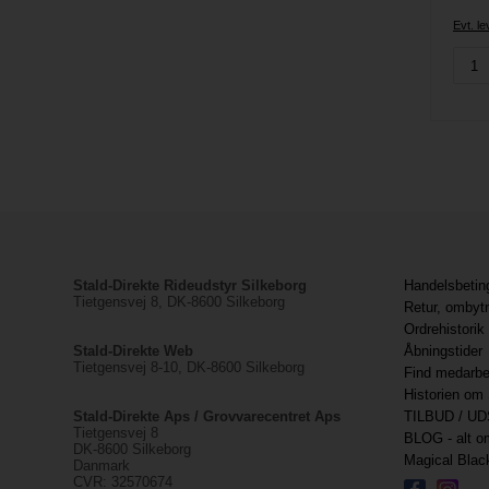
Evt. l
Stald-Direkte Rideudstyr Silkeborg
Handelsbetin
Tietgensvej 8, DK-8600 Silkeborg
Retur, ombyt
Ordrehistorik
Stald-Direkte Web
Åbningstider
Tietgensvej 8-10, DK-8600 Silkeborg
Find medarbe
Historien om 
Stald-Direkte Aps / Grovvarecentret Aps
TILBUD / UD
Tietgensvej 8
BLOG - alt om
DK-8600 Silkeborg
Magical Bla
Danmark
CVR: 32570674