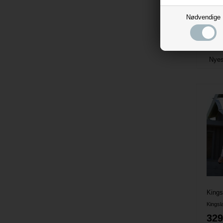
enhed. D
dit outfi
Nødvendige
Kings
Kingsl
329