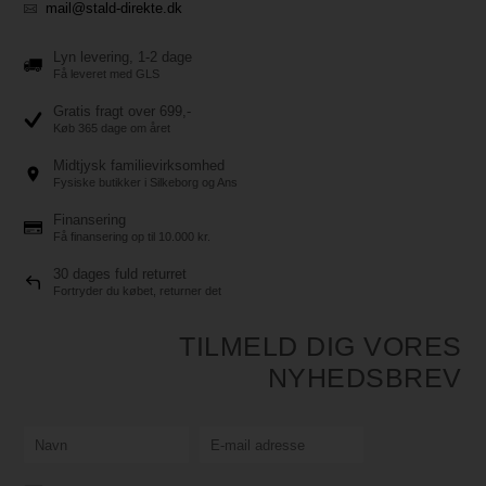
mail@stald-direkte.dk
Lyn levering, 1-2 dage
Få leveret med GLS
Gratis fragt over 699,-
Køb 365 dage om året
Midtjysk familievirksomhed
Fysiske butikker i Silkeborg og Ans
Finansering
Få finansering op til 10.000 kr.
30 dages fuld returret
Fortryder du købet, returner det
TILMELD DIG VORES
NYHEDSBREV