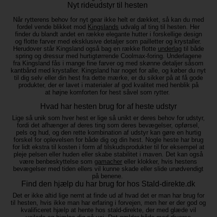
Nyt rideudstyr til hesten
Når rytterens behov for nyt gear ikke helt er dækket, så kan du med
fordel vende blikket mod
Kingslands
udvalg af ting til hesten. Her
finder du blandt andet en række elegante hutter i forskellige design
og flotte farver med eksklusive detaljer som pailletter og krystaller.
Herudover står Kingsland også bag en række flotte
underlag
til både
spring og dressur med hurtigtørrende Coolmax-foring. Underlagene
fra Kingsland fås i mange fine farver og med skønne detaljer såsom
kantbånd med krystaller. Kingsland har noget for alle, og køber du nyt
til dig selv eller din hest fra dette mærke, er du sikker på at få gode
produkter, der er lavet i materialer af god kvalitet med henblik på
at højne komforten for hest såvel som rytter.
Hvad har hesten brug for af heste udstyr
Lige så unik som hver hest er lige så unikt er deres behov for udstyr,
fordi det afhænger af deres ting som deres bevægelser, opførsel,
pels og hud, og den rette kombination af udstyr kan gøre en hurtig
forskel for oplevelsen for både dig og din hest. Nogle heste har brug
for lidt ekstra til kosten i form af tilskudsprodukter til for eksempel at
pleje pelsen eller huden eller skabe stabilitet i maven. Det kan også
være benbeskyttelse som
gamacher
eller klokker, hvis hestens
bevægelser med tiden ellers vil kunne skade eller slide unødvendigt
på benene.
Find den hjælp du har brug for hos Stald-direkte.dk
Det er ikke altid lige nemt at finde ud af hvad det er man har brug for
til hesten, hvis ikke man har erfaring i forvejen, men her er der god og
kvalificeret hjælp at hente hos stald-direkte, der med glæde vil