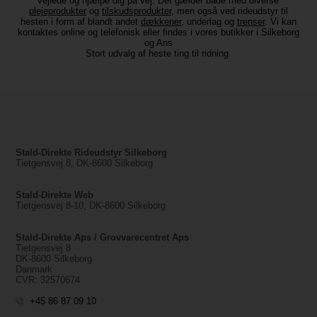
vejlede og hjælpe dig på vej. Det gælder både med diverse
plejeprodukter
og
tilskudsprodukter
, men også ved rideudstyr til
hesten i form af blandt andet
dækkener
, underlag og
trenser
. Vi kan
kontaktes online og telefonisk eller findes i vores butikker i Silkeborg
og Ans
Stort udvalg af heste ting til ridning
Stald-Direkte Rideudstyr Silkeborg
Tietgensvej 8, DK-8600 Silkeborg
Stald-Direkte Web
Tietgensvej 8-10, DK-8600 Silkeborg
Stald-Direkte Aps / Grovvarecentret Aps
Tietgensvej 8
DK-8600 Silkeborg
Danmark
CVR: 32570674
+45 86 87 09 10