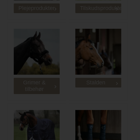
Plejeprodukter
Tilskudsprodukter
Grimer &
Stalden
tilbehør