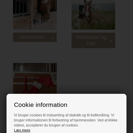
Hestefoder
Ridebane og
fold
Cookie information
AKTUELT
Vi bruger cookies til indsamling af statistik og til trafikmåling. Vi
bruger informationen til forbedring af hjemmesiden. Ved at klikke
videre, accepterer du brugen af cookies.
Find hvad hesten har brug for hos Stald-direkte
Læs mere