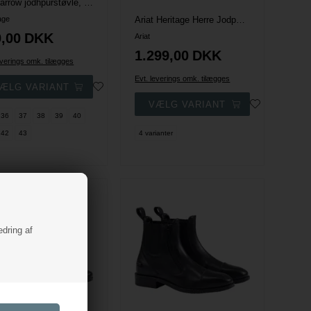
EQ Farrow jodhpurstøvle, vegansk læder - Brun
age
Ariat Heritage Herre Jodphur Ridestøvler
,00
DKK
Ariat
1.299,00
DKK
everings omk. tilægges
Evt. leverings omk. tilægges
36
37
38
39
40
42
43
4 varianter
edring af