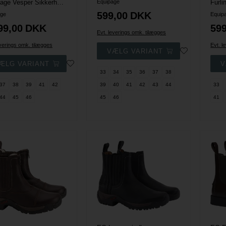
Equipage Vesper Sikkerhedsstøvler - Brun
Equipage
Furli
599,00
DKK
age
Equip
99,00
DKK
599
Evt. leverings omk. tilægges
everings omk. tilægges
Evt. l
33
34
35
36
37
38
37
38
39
41
42
39
40
41
42
43
44
33
44
45
46
45
46
41