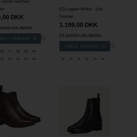
n støvle med foer
age
EQ Lugano Winter - Sort
,00
DKK
Equipage
1.199,00
DKK
everings omk. tilægges
Evt. leverings omk. tilægges
36
37
38
39
40
42
43
44
45
46
36
37
41
42
43
44