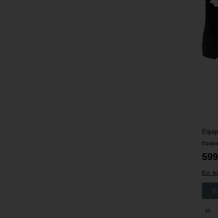
Equip
599
Evt. l
35