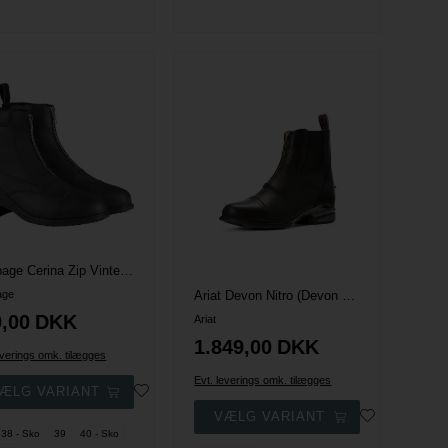
Equipage Cerina Zip Vinterstøvler m. Lynlås
age
Ariat Devon Nitro (Devon Zip) Støvler
,00
DKK
Ariat
1.849,00
DKK
everings omk. tilægges
Evt. leverings omk. tilægges
38 - Sko
39
40 - Sko