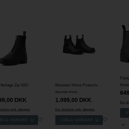
 Heritage Zip H2O
Mountain Horse Protective Jodphur XTR
Equip
649
Mountain Horse
99,00
DKK
1.099,00
DKK
Evt. l
everings omk. tilægges
Evt. leverings omk. tilægges
37