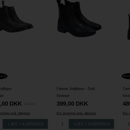
SALG
RES
Jodhpur
Farrow Jodphurs - Sort
age
Equipage
Equi
,00
DKK
399,00
DKK
48
449,00
everings omk. tilægges
Evt. leverings omk. tilægges
Evt. 