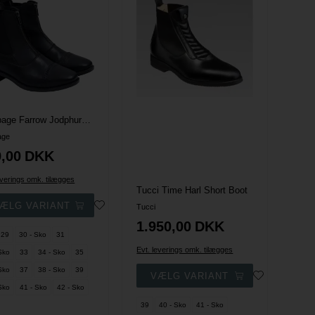
Equipage Farrow Jodphurs - Sort
age
,00
DKK
everings omk. tilægges
Tucci Time Harl Short Boot
Tucci
1.950,00
DKK
29
30 - Sko
31
Evt. leverings omk. tilægges
Sko
33
34 - Sko
35
Sko
37
38 - Sko
39
Sko
41 - Sko
42 - Sko
39
40 - Sko
41 - Sko