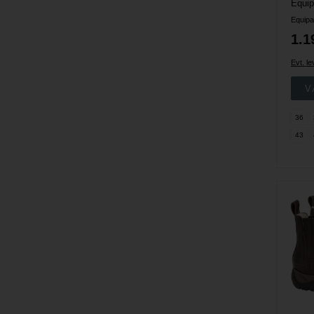
Equip
1.1
Evt. l
36
43