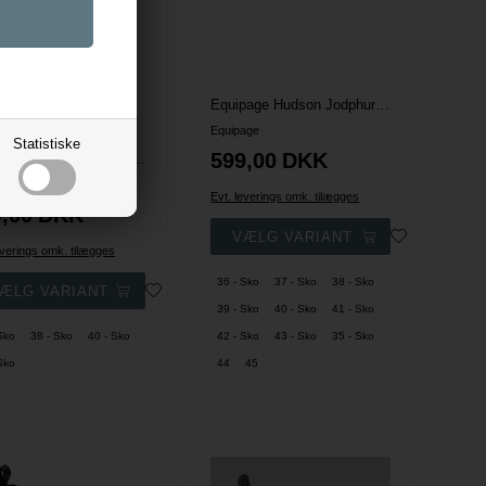
Equipage Hudson Jodphurstøvle
Equipage
Statistiske
599,00
DKK
Equipage Hurley Jodphurstøvle
age
Evt. leverings omk. tilægges
,00
DKK
everings omk. tilægges
36 - Sko
37 - Sko
38 - Sko
39 - Sko
40 - Sko
41 - Sko
Sko
38 - Sko
40 - Sko
42 - Sko
43 - Sko
35 - Sko
Sko
44
45