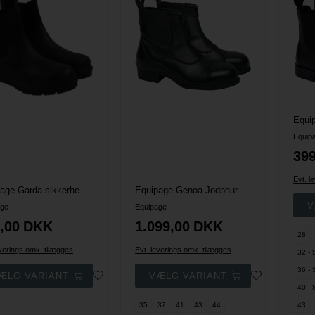
Equip
399
Evt. l
Equipage Garda sikkerhedsstøvle
Equipage Genoa Jodphurs m. stålkappe
age
Equipage
,00
DKK
1.099,00
DKK
28
everings omk. tilægges
Evt. leverings omk. tilægges
32 - 
36 - 
40 - 
35
37
41
43
44
43