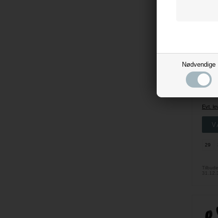
WIN
SA
Nødvendige
Suedw
420
Evt. l
29
Tilbude
31.12.