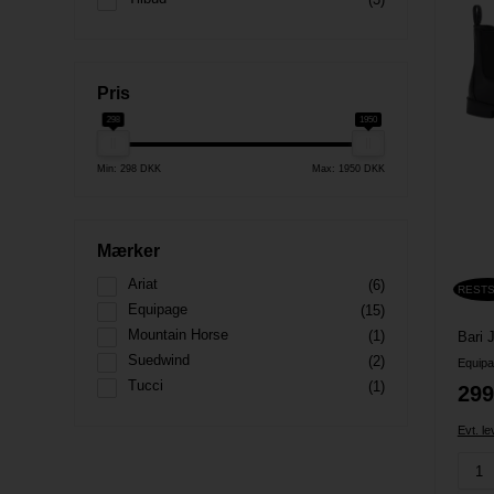
Pris
298
1950
Min: 298 DKK
Max: 1950 DKK
Mærker
Ariat
(6)
REST
Equipage
(15)
Mountain Horse
(1)
Bari 
Suedwind
(2)
Equip
Tucci
(1)
299
Evt. l