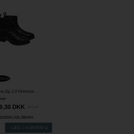
TSALG
Cerina Zip 2,0 Vinterstøvler m. Lynlås
page
9,30
DKK
699,00
leverings omk. tilægges