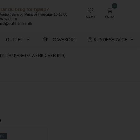
0
Har du brug for hjælp?
Kontakt Sara og Maria på hverdage 10-17.00
GEMT
KURV
86 87 09 10
mail@stald-direkte.dk
OUTLET
GAVEKORT
KUNDESERVICE
TIL PAKKESHOP V/KØB OVER 699,-
e
0%