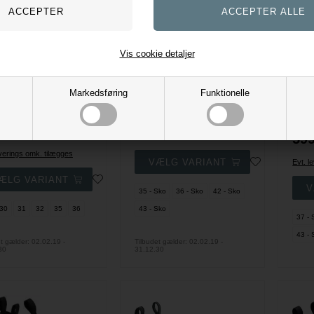
RESTSALG
Vis cookie detaljer
TER
LE
Equipage Cerina Zip 2,0 Vinterstøvler m. Lynlås
Markedsføring
Funktionelle
Suedwind Nova FZ Winter Jodphur ridestøvler
Equipage
489,30
DKK
ind
699,00
Equip
,00
DKK
525,00
599
Evt. leverings omk. tilægges
everings omk. tilægges
Evt. l
35 - Sko
36 - Sko
42 - Sko
30
31
32
35
36
43 - Sko
37 - 
43 - 
t gælder: 02.02.19 -
Tilbudet gælder: 02.02.19 -
30
31.12.30