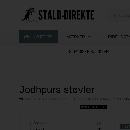
NYHEDER
MÆRKER
RIDEUDSTY
FYSISKE BUTIKKER
Jodhpurs støvler
FORSIDE
»
RIDEUDSTYR - RYTTER
»
RIDESTØVLER & SKO
»
JODHPURS
RYD ALLE FILTRE
Nyheder
(1)
-33
Tilbud
(3)