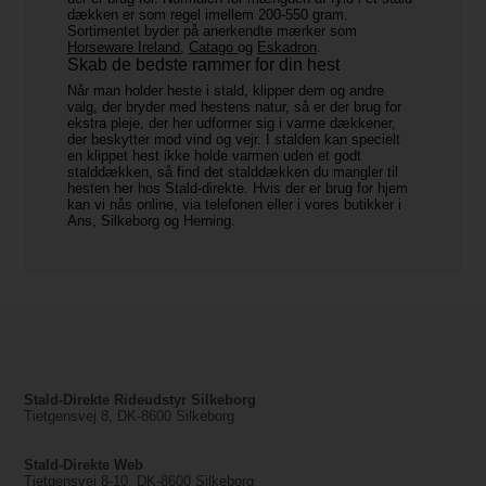
dækken er som regel imellem 200-550 gram.
Sortimentet byder på anerkendte mærker som
Horseware Ireland
,
Catago
og
Eskadron
.
Skab de bedste rammer for din hest
Når man holder heste i stald, klipper dem og andre
valg, der bryder med hestens natur, så er der brug for
ekstra pleje, der her udformer sig i varme dækkener,
der beskytter mod vind og vejr. I stalden kan specielt
en klippet hest ikke holde varmen uden et godt
stalddækken, så find det stalddækken du mangler til
hesten her hos Stald-direkte. Hvis der er brug for hjem
kan vi nås online, via telefonen eller i vores butikker i
Ans, Silkeborg og Herning.
Stald-Direkte Rideudstyr Silkeborg
Tietgensvej 8, DK-8600 Silkeborg
Stald-Direkte Web
Tietgensvej 8-10, DK-8600 Silkeborg