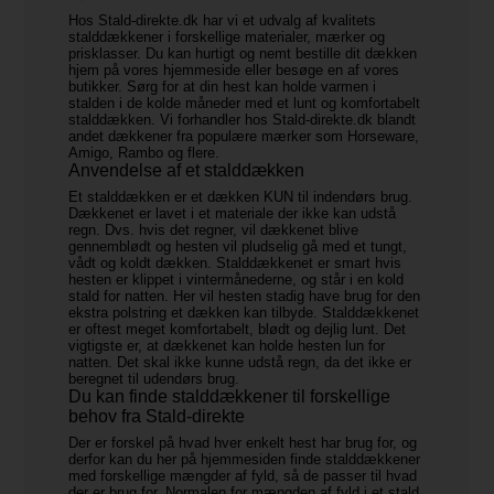
Hos Stald-direkte.dk har vi et udvalg af kvalitets
stalddækkener i forskellige materialer, mærker og
prisklasser. Du kan hurtigt og nemt bestille dit dækken
hjem på vores hjemmeside eller besøge en af vores
butikker. Sørg for at din hest kan holde varmen i
stalden i de kolde måneder med et lunt og komfortabelt
stalddækken. Vi forhandler hos Stald-direkte.dk blandt
andet dækkener fra populære mærker som Horseware,
Amigo, Rambo og flere.
Anvendelse af et stalddækken
Et stalddækken er et dækken KUN til indendørs brug.
Dækkenet er lavet i et materiale der ikke kan udstå
regn. Dvs. hvis det regner, vil dækkenet blive
gennemblødt og hesten vil pludselig gå med et tungt,
vådt og koldt dækken. Stalddækkenet er smart hvis
hesten er klippet i vintermånederne, og står i en kold
stald for natten. Her vil hesten stadig have brug for den
ekstra polstring et dækken kan tilbyde. Stalddækkenet
er oftest meget komfortabelt, blødt og dejlig lunt. Det
vigtigste er, at dækkenet kan holde hesten lun for
natten. Det skal ikke kunne udstå regn, da det ikke er
beregnet til udendørs brug.
Du kan finde stalddækkener til forskellige
behov fra Stald-direkte
Der er forskel på hvad hver enkelt hest har brug for, og
derfor kan du her på hjemmesiden finde stalddækkener
med forskellige mængder af fyld, så de passer til hvad
der er brug for. Normalen for mængden af fyld i et stald