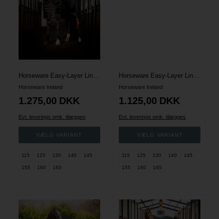
Horseware Easy-Layer Liner & Stalddækken Plus - 400 G.
Horseware Easy-Layer Liner & Stalddækken Plus - 200 G.
Horseware Ireland
Horseware Ireland
1.275,00
DKK
1.125,00
DKK
Evt. leverings omk. tilægges
Evt. leverings omk. tilægges
115
125
130
140
145
115
125
130
140
145
155
160
165
155
160
165