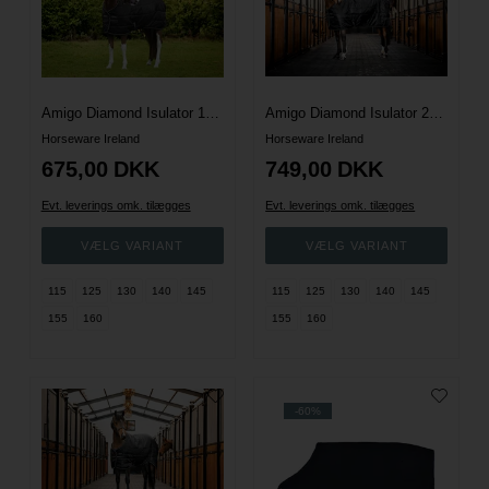
Amigo Diamond Isulator 100 G. - Sort
Amigo Diamond Isulator 200 G. - Sort
Horseware Ireland
Horseware Ireland
675,00
DKK
749,00
DKK
Evt. leverings omk. tilægges
Evt. leverings omk. tilægges
115
125
130
140
145
115
125
130
140
145
155
160
155
160
-60%