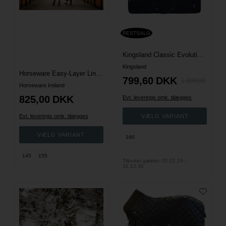
RESTSALG
Kingsland Classic Evolution Uld Transport-/Staldtæppe
Kingsland
Horseware Easy-Layer Liner & Stalddækken - 100 G.
799,60
DKK
1.999,00
Horseware Ireland
825,00
DKK
Evt. leverings omk. tilægges
Evt. leverings omk. tilægges
160
145
155
Tilbudet gælder: 02.02.19 -
31.12.30