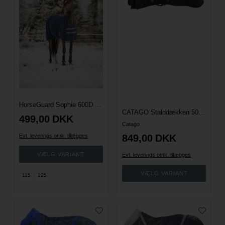
HorseGuard Sophie 600D Stalddækken 100g
CATAGO Stalddækken 500g - Brun
499,00
DKK
Catago
Evt. leverings omk. tilægges
849,00
DKK
Evt. leverings omk. tilægges
115
125