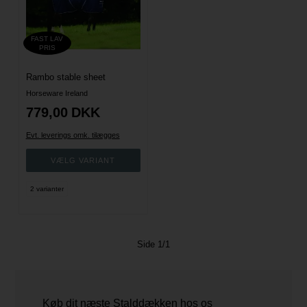
FAST LAV
PRIS
Rambo stable sheet
Horseware Ireland
779,00
DKK
Evt. leverings omk. tilægges
2 varianter
Side 1/1
Køb dit næste Stalddækken hos os