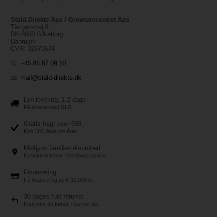
Stald-Direkte Aps / Grovvarecentret Aps
Tietgensvej 8
DK-8600 Silkeborg
Danmark
CVR: 32570674
+45 86 87 09 10
mail@stald-direkte.dk
Lyn levering, 1-2 dage
Få leveret med GLS
Gratis fragt over 699,-
Køb 365 dage om året
Midtjysk familievirksomhed
Fysiske butikker i Silkeborg og Ans
Finansering
Få finansering op til 10.000 kr.
30 dages fuld returret
Fortryder du købet, returner det