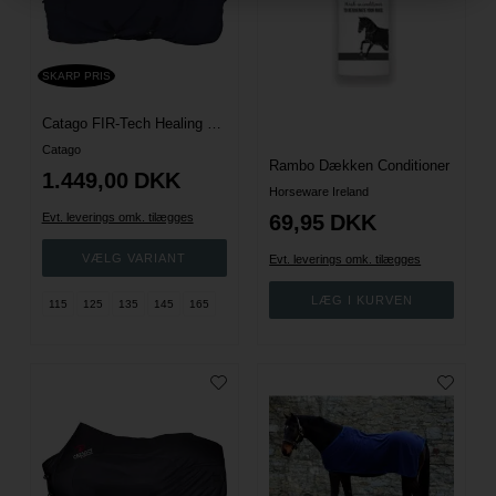
SKARP PRIS
Catago FIR-Tech Healing Dækken - Navy
Catago
Rambo Dækken Conditioner
1.449,00
DKK
Horseware Ireland
Evt. leverings omk. tilægges
69,95
DKK
Evt. leverings omk. tilægges
115
125
135
145
165