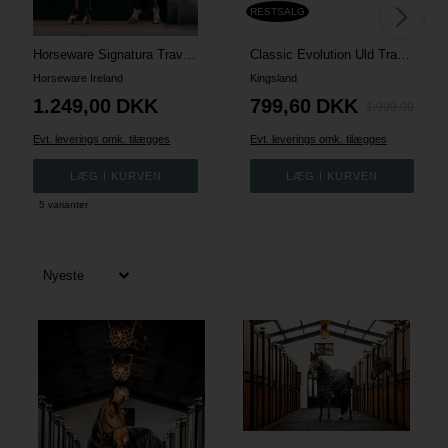
RESTSALG
Horseware Signatura Travel Dækken - Navy
Classic Evolution Uld Transport-/Staldtæppe
Horseware Ireland
Kingsland
1.249,00
DKK
799,60
DKK
1.999,00
Evt. leverings omk. tilægges
Evt. leverings omk. tilægges
5 varianter