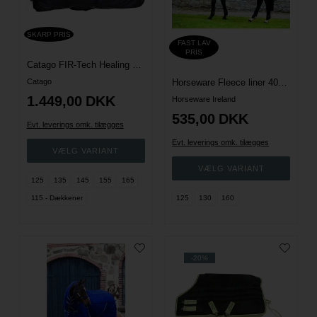
SKARP PRIS
FAST LAV
PRIS
Catago FIR-Tech Healing dækken - Sort
Catago
Horseware Fleece liner 400g.
1.449,00
DKK
Horseware Ireland
535,00
DKK
Evt. leverings omk. tilægges
Evt. leverings omk. tilægges
125
135
145
155
165
115 - Dækkener
125
130
160
-20%