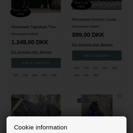
FAST LAV
PRIS
FAST LAV
PRIS
Horseware Autumn Cooler Dækken - Navy/Silver
Horseware Signatura Travel Dækken - Navy
Horseware Ireland
899,00
DKK
Horseware Ireland
1.249,00
DKK
Evt. leverings omk. tilægges
Evt. leverings omk. tilægges
145
155
115
125
130
125
130
145
155
165
140
160
165
-9%
Cookie information