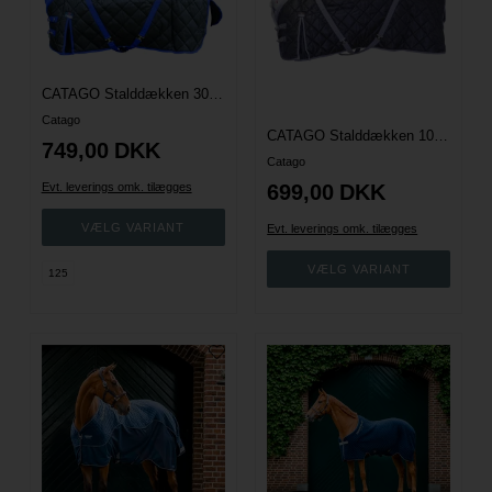
CATAGO Stalddækken 300 g - Blå
Catago
CATAGO Stalddækken 100 g - Grå
749,00
DKK
Catago
Evt. leverings omk. tilægges
699,00
DKK
Evt. leverings omk. tilægges
125