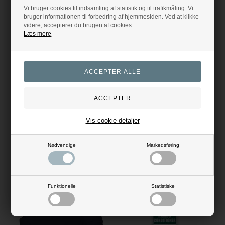
Vi bruger cookies til indsamling af statistik og til trafikmåling. Vi
RESTSALG
bruger informationen til forbedring af hjemmesiden. Ved at klikke
videre, accepterer du brugen af cookies.
Læs mere
Rambo Deluxe Stable Rug Plus 200 G.
Horseware Ireland
1.499,00
DKK
1.645,00
Catago FIR-Tech Stalddækken 200g. - Sort
Evt. leverings omk. tilægges
Catago
1.499,00
DKK
Evt. leverings omk. tilægges
100
110
115 - Dækkener
Vis cookie detaljer
125
130
140
Nødvendige
Markedsføring
125
Tilbudet gælder: 02.02.19 -
31.12.30
Funktionelle
Statistiske