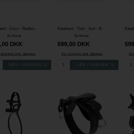
Kæphest - Coco - Rødbrun/hvid - By Astrup
Kæphest - Thor - Sort - By Astrup
By Astrup
By Astrup
,00
DKK
599,00
DKK
599
. leverings omk. tilægges
Evt. leverings omk. tilægges
Evt