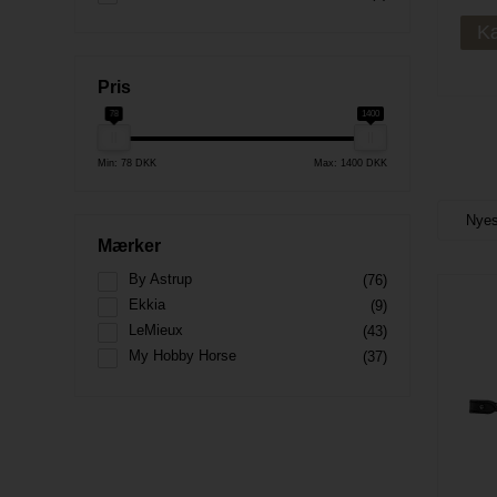
K
Pris
78
1400
Min: 78 DKK
Max: 1400 DKK
Mærker
By Astrup
(76)
Ekkia
(9)
LeMieux
(43)
My Hobby Horse
(37)