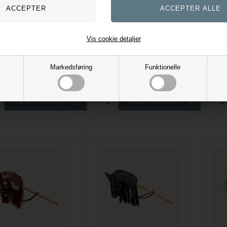
Vis cookie detaljer
Julekåbe til kæphest - My Hobby Horse
Mini Toy Pony Competiton underlag - Hvid - LeMieux
My Hobby Horse
LeMieux
,00
DKK
199,00
DKK
229
Markedsføring
Funktionelle
. leverings omk. tilægges
Evt. leverings omk. tilægges
Evt