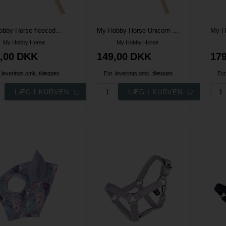
My Hobby Horse fleecedækken - Navy
My Hobby Horse Unicorn fleecedækken
My Hobby Horse
My Hobby Horse
,00
DKK
149,00
DKK
179
. leverings omk. tilægges
Evt. leverings omk. tilægges
Evt