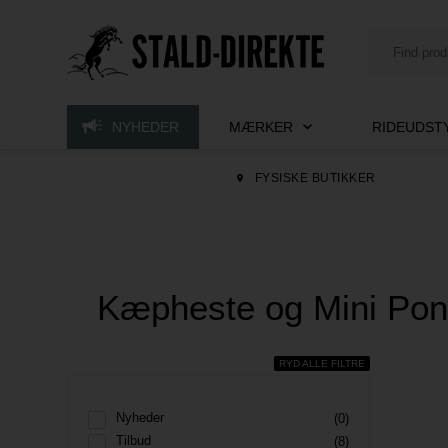
NYHEDER
MÆRKER
RIDEUDSTY
FYSISKE BUTIKKER
​​​​​ Kæpheste og Mini Po
RYD ALLE FILTRE
Nyheder
(0)
Tilbud
(8)