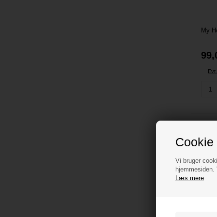
99,
Evt
Cookie 
Vi bruger cooki
hjemmesiden. V
Læs mere