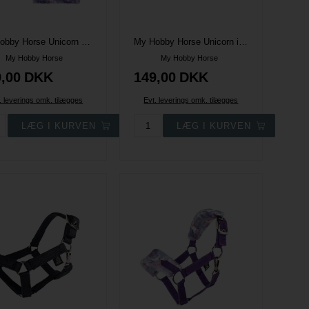
My Hobby Horse Unicorn transportdækken
My Hobby Horse Unicorn insektmaske
My Hobby Horse
My Hobby Horse
,00
DKK
149,00
DKK
. leverings omk. tilægges
Evt. leverings omk. tilægges