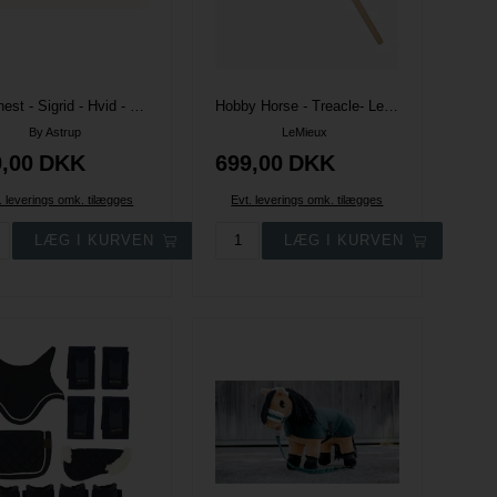
Kæphest - Sigrid - Hvid - By Astrup
Hobby Horse - Treacle- LeMieux - Limited Edition
By Astrup
LeMieux
,00
DKK
699,00
DKK
. leverings omk. tilægges
Evt. leverings omk. tilægges