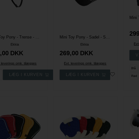
299
Mini Toy Pony - Trense - Sort - Equitheme Pony Academy
Mini Toy Pony - Sadel - Sort - Equitheme Pony Academy
Evt
Ekkia
Ekkia
,00
DKK
269,00
DKK
. leverings omk. tilægges
Evt. leverings omk. tilægges
Blå
Rød