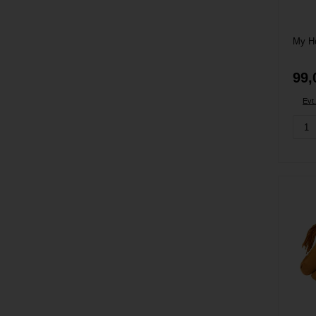
99,
Evt