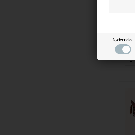
149
Nødvendige
Evt