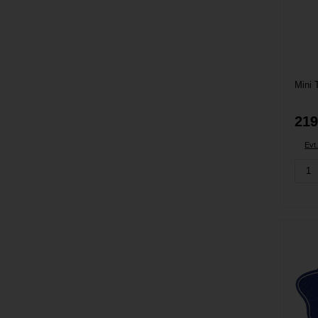
219
Evt