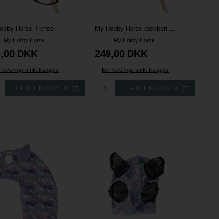
My Hobby Horse Trense - Navy glitter
My Hobby Horse dækken og hut - Navy Glitter
My Hobby Horse
My Hobby Horse
,00
DKK
249,00
DKK
. leverings omk. tilægges
Evt. leverings omk. tilægges