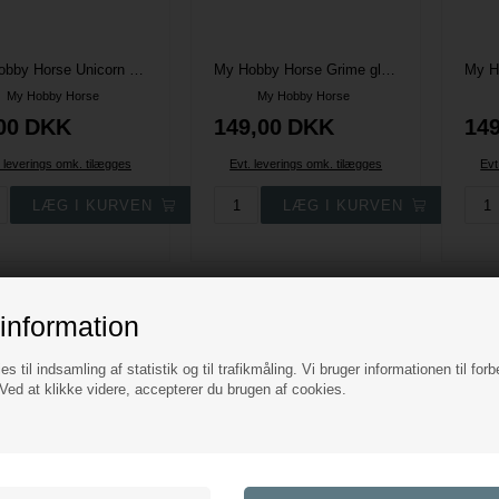
My Hobby Horse Unicorn Race Hood til kæphest
My Hobby Horse Grime glitter - Lavendel
My Hobby Horse
My Hobby Horse
00
DKK
149,00
DKK
149
. leverings omk. tilægges
Evt. leverings omk. tilægges
Evt
information
es til indsamling af statistik og til trafikmåling. Vi bruger informationen til forb
ed at klikke videre, accepterer du brugen af cookies.