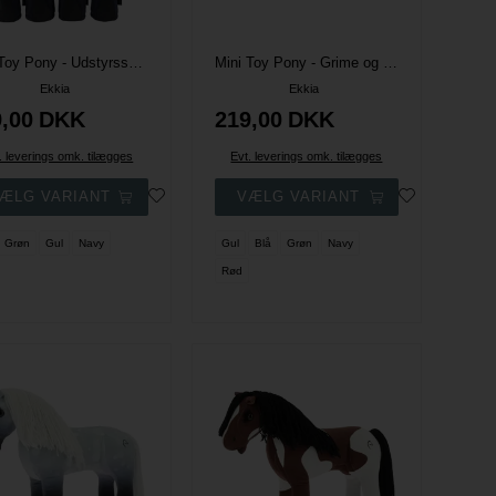
Mini Toy Pony - Udstyrssæt - Equitheme Pony Academy - Flere farver
Mini Toy Pony - Grime og Dækkensæt - Equitheme Pony Academy - Flere farver
Ekkia
Ekkia
,00
DKK
219,00
DKK
. leverings omk. tilægges
Evt. leverings omk. tilægges
Grøn
Gul
Navy
Gul
Blå
Grøn
Navy
Rød