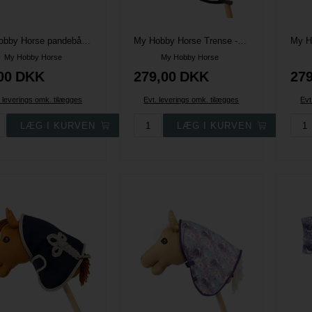
My Hobby Horse pandebånd - Sort/lavendel sten
My Hobby Horse Trense - Lavendel glitter
My Hobby Horse
My Hobby Horse
00
DKK
279,00
DKK
279
. leverings omk. tilægges
Evt. leverings omk. tilægges
Evt