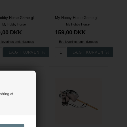
My Hobby Horse Grime glitter - Navy
My Hobby Horse Grime glitter - Unicorn-grime
My Hobby Horse
My Hobby Horse
,00
DKK
159,00
DKK
. leverings omk. tilægges
Evt. leverings omk. tilægges
edring af