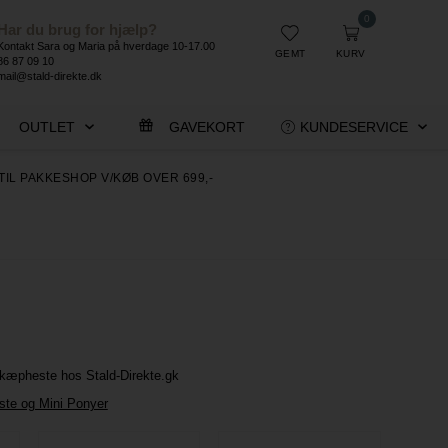
0
Har du brug for hjælp?
Kontakt Sara og Maria på hverdage 10-17.00
GEMT
KURV
86 87 09 10
mail@stald-direkte.dk
OUTLET
GAVEKORT
KUNDESERVICE
TIL PAKKESHOP V/KØB OVER 699,-
l kæpheste hos Stald-Direkte.gk
te og Mini Ponyer