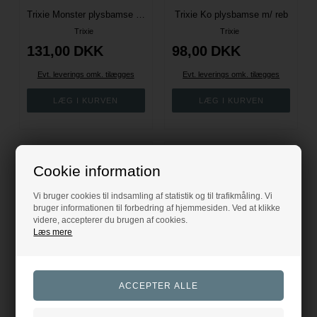
Trixie Monster plysbamse m/ reb
Trixie Ko plysbamse m/ reb
Trixie
Trixie
131,00
DKK
98,00
DKK
Evt. leverings omk. tilægges
Evt. leverings omk. tilægges
Cookie information
Vi bruger cookies til indsamling af statistik og til trafikmåling. Vi
bruger informationen til forbedring af hjemmesiden. Ved at klikke
videre, accepterer du brugen af cookies.
Læs mere