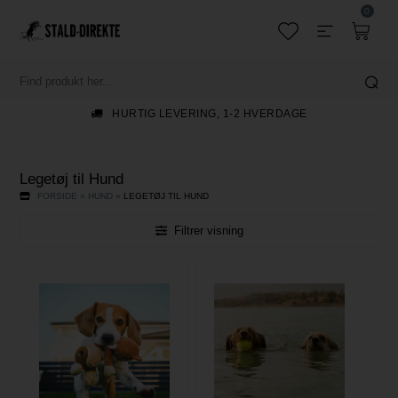
0
GRATIS FRAGT TIL PAKKESHOP V/KØB OVER 699,-
Legetøj til Hund
FORSIDE
»
HUND
»
LEGETØJ TIL HUND
Filtrer visning