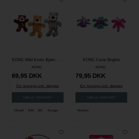
KONG Wild Knots Bjørn - Flere Størrelser
KONG Cozie Brights
KONG
KONG
69,95
DKK
79,95
DKK
Evt. leverings omk. tilægges
Evt. leverings omk. tilægges
XSmall
S/M
M/L
XLarge
Medium