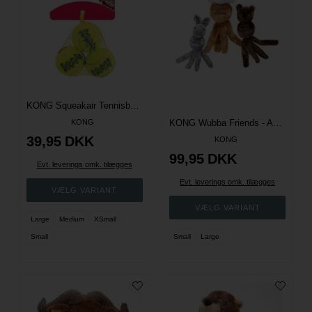
KONG Squeakair Tennisbolde
KONG
KONG Wubba Friends - Ass. farver - Flere størrelser
39,95
DKK
KONG
99,95
DKK
Evt. leverings omk. tilægges
Evt. leverings omk. tilægges
Large
Medium
XSmall
Small
Small
Large