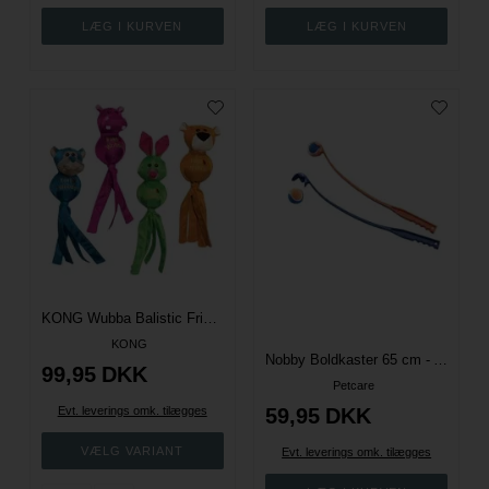
KONG Wubba Balistic Friends - Flere størrelser
KONG
Nobby Boldkaster 65 cm - Ass. farver
99,95
DKK
Petcare
Evt. leverings omk. tilægges
59,95
DKK
Evt. leverings omk. tilægges