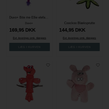
Duvo+ Bite me Ellie elefant M/Ultrasonic
Coockoo Blæksprutte
Duvo+
169,95
DKK
144,95
DKK
Evt. leverings omk. tilægges
Evt. leverings omk. tilægges