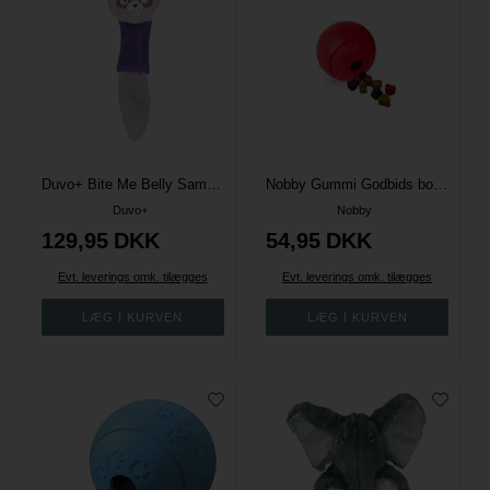
Duvo+ Bite Me Belly Sammy Egern
Nobby Gummi Godbids bold 8 cm - Assorterede farver
Duvo+
Nobby
129,95
DKK
54,95
DKK
Evt. leverings omk. tilægges
Evt. leverings omk. tilægges