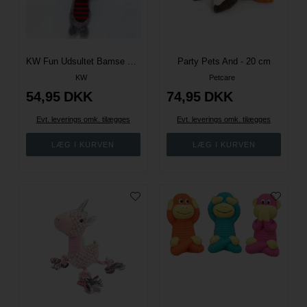
KW Fun Udsultet Bamse m/ piv og knitre
Party Pets And - 20 cm
KW
Petcare
54,95
DKK
74,95
DKK
Evt. leverings omk. tilægges
Evt. leverings omk. tilægges