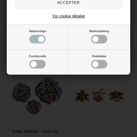
KONG Jumbler ball - Flere størrelser
KONG
Party Pets Jule Floppy pingvin
129,00
DKK
Vis cookie detaljer
Petcare
89,95
DKK
Evt. leverings omk. tilægges
Nødvendige
Markedsføring
Evt. leverings omk. tilægges
L/XL
M/L
Funktionelle
Statistiske
Nobby Rebbold - Flere størrelser