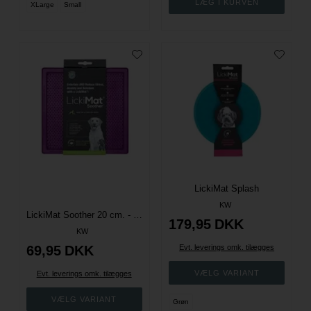
XLarge
Small
LickiMat Splash
KW
LickiMat Soother 20 cm. - Flere Farver
179,95
DKK
KW
69,95
DKK
Evt. leverings omk. tilægges
Evt. leverings omk. tilægges
Grøn