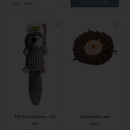
250 g
500 g
KW Tyrol Pindsvin - Grå
Snusemåtte Løve
KW
Imazo