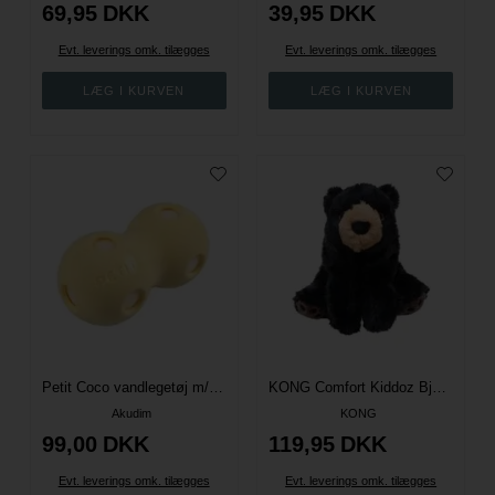
69,95
DKK
39,95
DKK
Evt. leverings omk. tilægges
Evt. leverings omk. tilægges
Petit Coco vandlegetøj m/svamp - Gul
KONG Comfort Kiddoz Bjørn - L
Akudim
KONG
99,00
DKK
119,95
DKK
Evt. leverings omk. tilægges
Evt. leverings omk. tilægges