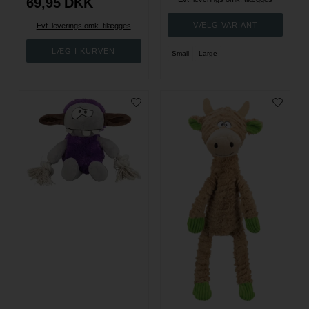
69,95
DKK
Evt. leverings omk. tilægges
Small
Large