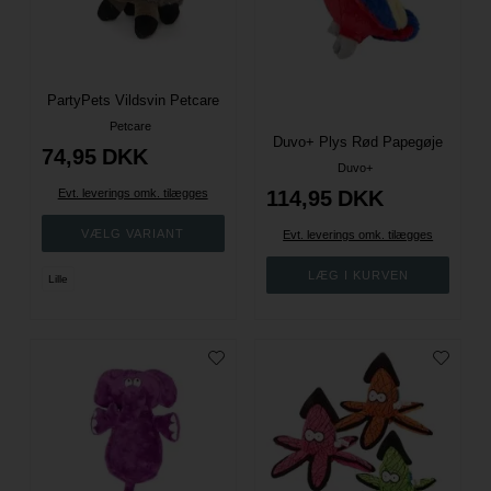
PartyPets Vildsvin Petcare
Petcare
Duvo+ Plys Rød Papegøje
74,95
DKK
Duvo+
Evt. leverings omk. tilægges
114,95
DKK
Evt. leverings omk. tilægges
Lille