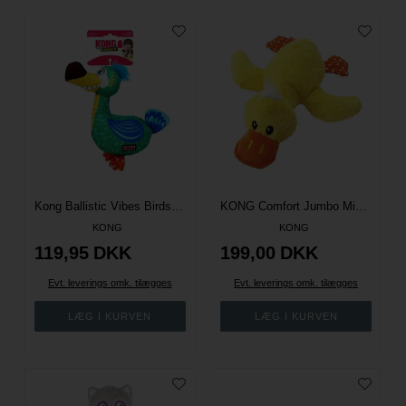
Kong Ballistic Vibes Birds Mix - M/L
KONG Comfort Jumbo Mix - XL
KONG
KONG
119,95
DKK
199,00
DKK
Evt. leverings omk. tilægges
Evt. leverings omk. tilægges