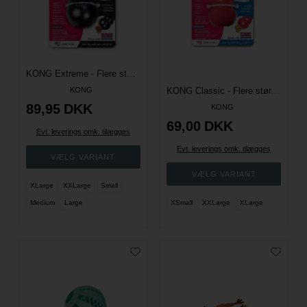
KONG Extreme - Flere størrelser
KONG
KONG Classic - Flere størrelser
89,95
DKK
KONG
69,00
DKK
Evt. leverings omk. tilægges
Evt. leverings omk. tilægges
XLarge
XXLarge
Small
Medium
Large
XSmall
XXLarge
XLarge