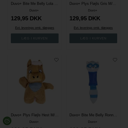
Duvo+ Bite Me Belly Lola Hummer M/Piv
Duvo+ Plys Fløjls Gris M/Piv
Duvo+
Duvo+
129,95
DKK
129,95
DKK
Evt. leverings omk. tilægges
Evt. leverings omk. tilægges
Duvo+ Plys Fløjls Hest M/Piv
Duvo+ Bite Me Belly Ronny Vaskebjørn
Duvo+
Duvo+