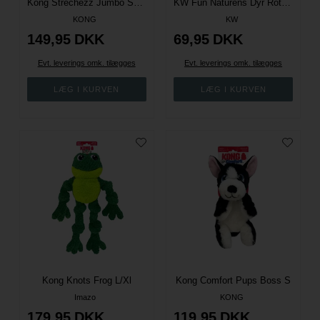
Kong Strechezz Jumbo Snow Leopard - XL
KW Fun Naturens Dyr Rotte - Stor 20 Cm
KONG
KW
149,95
DKK
69,95
DKK
Evt. leverings omk. tilægges
Evt. leverings omk. tilægges
Kong Knots Frog L/Xl
Kong Comfort Pups Boss S
Imazo
KONG
179,95
DKK
119,95
DKK