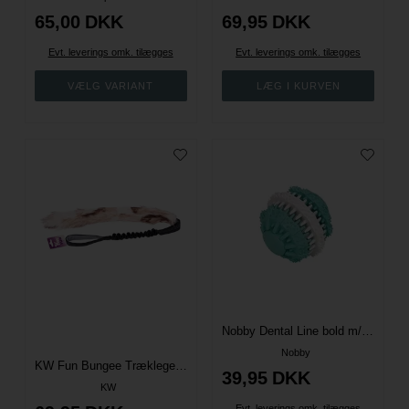
65,00
DKK
69,95
DKK
Evt. leverings omk. tilægges
Evt. leverings omk. tilægges
Nobby Dental Line bold m/hvid
Nobby
KW Fun Bungee Træklegetøj med pels
39,95
DKK
KW
Evt. leverings omk. tilægges