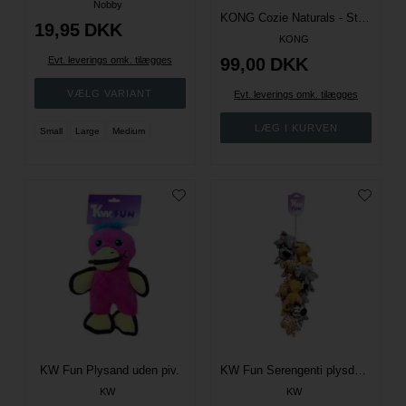
Nobby
KONG Cozie Naturals - Str. M
19,95
DKK
KONG
Evt. leverings omk. tilægges
99,00
DKK
Evt. leverings omk. tilægges
Small
Large
Medium
KW Fun Plysand uden piv.
KW Fun Serengenti plysdyr med piv - Ass.
KW
KW