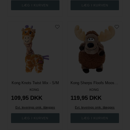
Kong Knots Twist Mix - S/M
Kong Sherps Floofs Moose - M
KONG
KONG
109,95
DKK
119,95
DKK
Evt. leverings omk. tilægges
Evt. leverings omk. tilægges