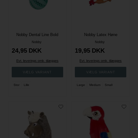
Nobby Dental Line Bold
Nobby Latex Høne
Nobby
Nobby
24,95
DKK
19,95
DKK
Evt. leverings omk. tilægges
Evt. leverings omk. tilægges
Stor
Lille
Large
Medium
Small