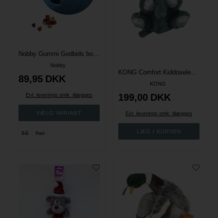
Nobby Gummi Godbids bold 11 cm - Flere farver
Nobby
KONG Comfort Kiddoselephant - XL
89,95
DKK
KONG
Evt. leverings omk. tilægges
199,00
DKK
Evt. leverings omk. tilægges
Blå
Rød