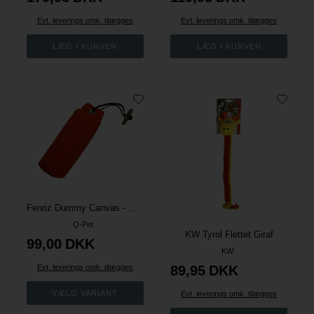
Evt. leverings omk. tilægges
Evt. leverings omk. tilægges
Fenriz Dummy Canvas - Orange - Flere størrelser
Q-Pet
KW Tyrol Flettet Giraf
99,00
DKK
KW
Evt. leverings omk. tilægges
89,95
DKK
Evt. leverings omk. tilægges