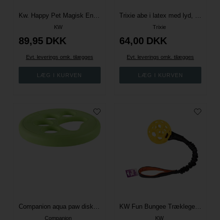
Kw. Happy Pet Magisk Enhjørning
Trixie abe i latex med lyd, assort. figurer
KW
Trixie
89,95
DKK
64,00
DKK
Evt. leverings omk. tilægges
Evt. leverings omk. tilægges
Companion aqua paw disk - Flere farver
KW Fun Bungee Træklegetøj bold
Companion
KW