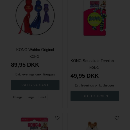
KONG Wubba Original
KONG
KONG Squeakair Tennisbolde m/reb - 7 cm.
89,95
DKK
KONG
Evt. leverings omk. tilægges
49,95
DKK
Evt. leverings omk. tilægges
XLarge
Large
Small