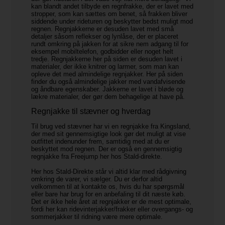
kan blandt andet tilbyde en regnfrakke, der er lavet med
stropper, som kan sættes om benet, så frakken bliver
siddende under rideturen og beskytter bedst muligt mod
regnen. Regnjakkerne er desuden lavet med små
detaljer såsom reflekser og lynlåse, der er placeret
rundt omkring på jakken for at sikre nem adgang til for
eksempel mobiltelefon, godbidder eller noget helt
tredje. Regnjakkerne her på siden er desuden lavet i
materialer, der ikke knitrer og larmer, som man kan
opleve det med almindelige regnjakker. Her på siden
finder du også almindelige jakker med vandafvisende
og åndbare egenskaber. Jakkerne er lavet i bløde og
lækre materialer, der gør dem behagelige at have på.
Regnjakke til stævner og hverdag
Til brug ved stævner har vi en regnjakke fra Kingsland,
der med sit gennemsigtige look gør det muligt at vise
outfittet indenunder frem, samtidig med at du er
beskyttet mod regnen. Der er også en gennemsigtig
regnjakke fra Freejump her hos Stald-direkte.
Her hos Stald-Direkte står vi altid klar med rådgivning
omkring de varer, vi sælger. Du er derfor altid
velkommen til at kontakte os, hvis du har spørgsmål
eller bare har brug for en anbefaling til dit næste køb.
Det er ikke hele året at regnjakker er de mest optimale,
fordi her kan ridevinterjakker/frakker eller overgangs- og
sommerjakker til ridning være mere optimale.