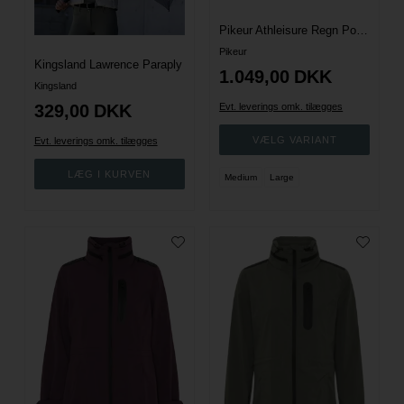
Pikeur Athleisure Regn Poncho - Light Moos
Pikeur
Kingsland Lawrence Paraply
1.049,00
DKK
Kingsland
329,00
DKK
Evt. leverings omk. tilægges
Evt. leverings omk. tilægges
Medium
Large