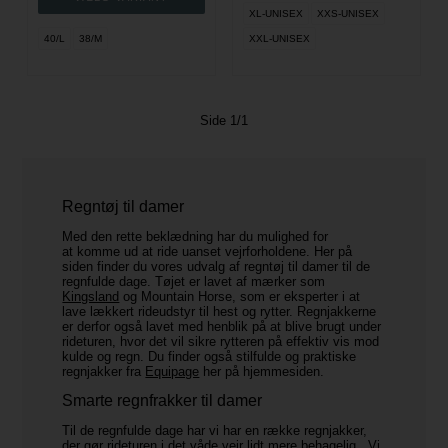
XL-UNISEX
XXS-UNISEX
40/L
38/M
XXL-UNISEX
Side 1/1
Regntøj til damer
Med den rette beklædning har du mulighed for
at komme ud at ride uanset vejrforholdene. Her på
siden finder du vores udvalg af regntøj til damer til de
regnfulde dage. Tøjet er lavet af mærker som
Kingsland
og Mountain Horse, som er eksperter i at
lave lækkert rideudstyr til hest og rytter. Regnjakkerne
er derfor også lavet med henblik på at blive brugt under
rideturen, hvor det vil sikre rytteren på effektiv vis mod
kulde og regn. Du finder også stilfulde og praktiske
regnjakker fra
Equipage
her på hjemmesiden.
Smarte regnfrakker til damer
Til de regnfulde dage har vi har en række regnjakker,
der gør rideturen i det våde vejr lidt mere behagelig. Vi