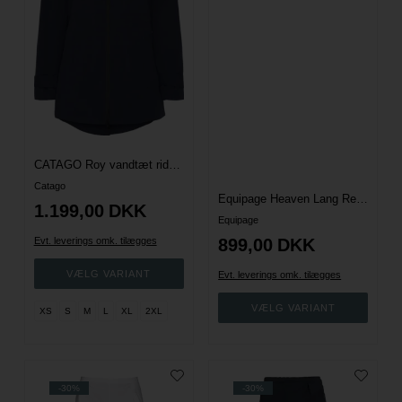
CATAGO Roy vandtæt ridejakke - Navy
Catago
Equipage Heaven Lang Regnjakke - After Dark
1.199,00
DKK
Equipage
Evt. leverings omk. tilægges
899,00
DKK
Evt. leverings omk. tilægges
XS
S
M
L
XL
2XL
-30%
-30%