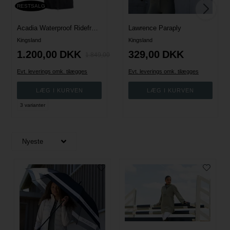
RESTSALG
Acadia Waterproof Ridefrakke
Lawrence Paraply
Kingsland
Kingsland
1.200,00
DKK
329,00
DKK
1.849,00
Evt. leverings omk. tilægges
Evt. leverings omk. tilægges
3 varianter