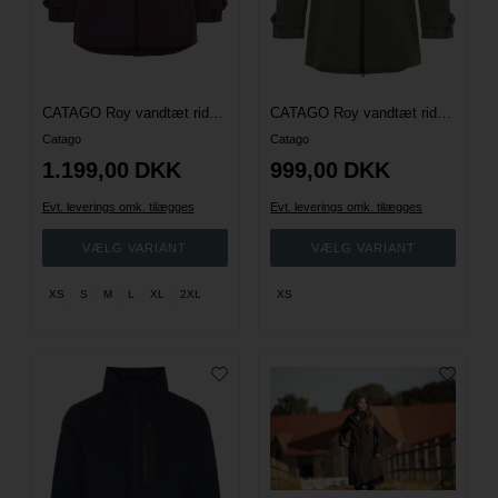
CATAGO Roy vandtæt ridejakke - Plum Perfect
CATAGO Roy vandtæt ridejakke -Forrest
Catago
Catago
1.199,00
DKK
999,00
DKK
Evt. leverings omk. tilægges
Evt. leverings omk. tilægges
XS
S
M
L
XL
2XL
XS