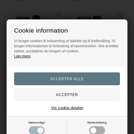
-20%
-35%
Cookie information
Vi bruger cookies til indsamling af statistik og til trafikmåling. Vi
bruger informationen til forbedring af hjemmesiden. Ved at klikke
videre, accepterer du brugen af cookies.
Læs mere
RESTSALG
RESTSALG
Elt Fehmarn Regnfrakke
Kingsland Acadia Waterproof Ridefrakke
Elt
Kingsland
1.039,20
DKK
1.200,00
DKK
1.299,00
1.849,00
Evt. leverings omk. tilægges
Evt. leverings omk. tilægges
Vis cookie detaljer
Nødvendige
Markedsføring
32/XXS
34/XS
36/S
40/L