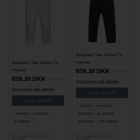
Kingsland Tate Unisex Overtræksbukser - Navy
Kingsland Tate Unisex Overtræksbukser - Hvid
Kingsland
839,30
DKK
Kingsland
1.199,00
839,30
DKK
1.199,00
Evt. leverings omk. tilægges
Evt. leverings omk. tilægges
L-UNISEX
M-UNISEX
L-UNISEX
S-UNISEX
S-UNISEX
XL-UNISEX
XL-UNISEX
XS-UNISEX
XXL-UNISEX
Tilbudet gælder: 02.02.19 -
Tilbudet gælder: 02.02.19 -
31.12.30
31.12.30