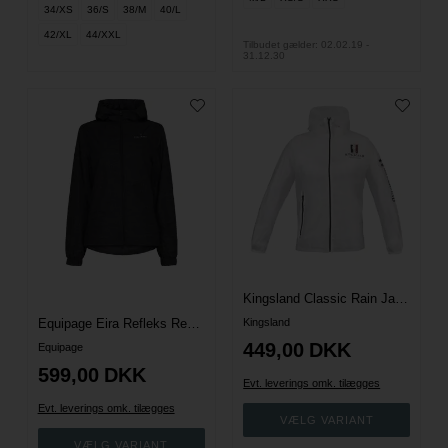
34/XS
36/S
38/M
40/L
42/XL
44/XXL
Tilbudet gælder: 02.02.19 -
31.12.30
Kingsland Classic Rain Jacket
Equipage Eira Refleks Regnjakke
Kingsland
449,00
DKK
Equipage
599,00
DKK
Evt. leverings omk. tilægges
Evt. leverings omk. tilægges