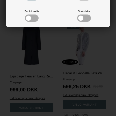
Tilbudet gælder: 02.02.19 -
Tilbudet gælder: 02.02.19 -
31.12.30
31.12.30
Funktionelle
Statistiske
-25%
RESTSALG
Oscar & Gabrielle Lexi Wind Regnjakke
Equipage Heaven Lang Regnjakke - Navy
Freejump
Equipage
596,25
DKK
795,00
999,00
DKK
Evt. leverings omk. tilægges
Evt. leverings omk. tilægges
M/L
XS/S
XXS