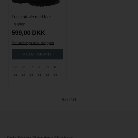
Furlin støvle med foer
Equipage
599,00
DKK
Evt. leverings omk. tilægges
33
36
37
38
39
40
41
42
43
44
45
46
Side 1/1