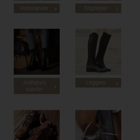
Ridestøvler
Stigbøjler
Jodhpurs
Leggins
støvler