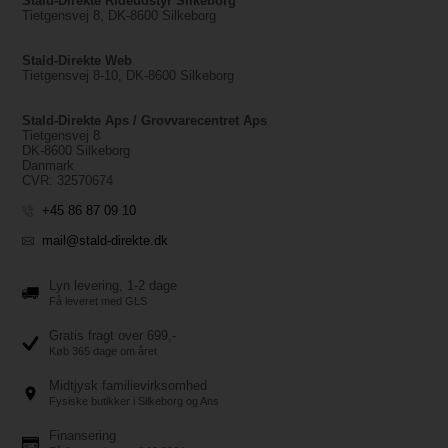
Stald-Direkte Rideudstyr Silkeborg
Tietgensvej 8, DK-8600 Silkeborg
Stald-Direkte Web
Tietgensvej 8-10, DK-8600 Silkeborg
Stald-Direkte Aps / Grovvarecentret Aps
Tietgensvej 8
DK-8600 Silkeborg
Danmark
CVR: 32570674
+45 86 87 09 10
mail@stald-direkte.dk
Lyn levering, 1-2 dage
Få leveret med GLS
Gratis fragt over 699,-
Køb 365 dage om året
Midtjysk familievirksomhed
Fysiske butikker i Silkeborg og Ans
Finansering