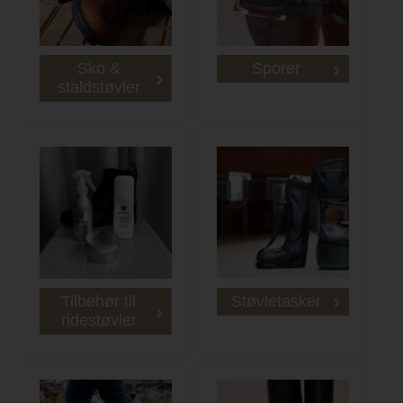
Sko &
Sporer
staldstøvler
Tilbehør til
Støvletasker
ridestøvler