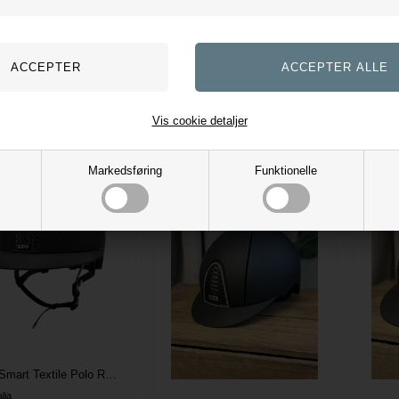
lia
KEP Italia
KEP It
89,00
DKK
12.599,00
DKK
7.0
everings omk. tilægges
Evt. leverings omk. tilægges
Evt. l
Vis cookie detaljer
Markedsføring
Funktionelle
KEP Smart Textile Polo Ridehjelm - Sort
lia