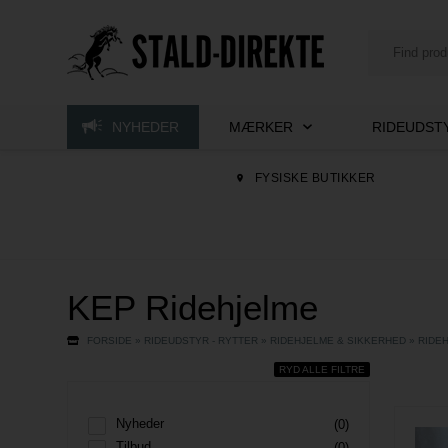
NYHEDER
MÆRKER
RIDEUDSTY
FYSISKE BUTIKKER
KEP Ridehjelme
FORSIDE
»
RIDEUDSTYR - RYTTER
»
RIDEHJELME & SIKKERHED
»
RIDE
RYD ALLE FILTRE
Nyheder
(0)
Tilbud
(0)