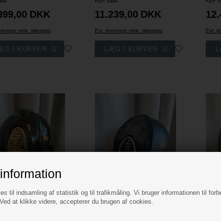
lia
KEP Italia
KEP It
899,00
DKK
11.239,00
DKK
12.
everings omk. tilægges
Evt. leverings omk. tilægges
Evt. l
information
es til indsamling af statistik og til trafikmåling. Vi bruger informationen til forb
ed at klikke videre, accepterer du brugen af cookies.
KEP Cromo 2.0 Polish Metal Polo Ridehjelm - Brun m. Gold frame & Krystal logo
KEP Cromo 2.0 Textile Polo Ridehjelm - Sort m. Suede Shaded Silver & Chrome Frame m. Swarovski