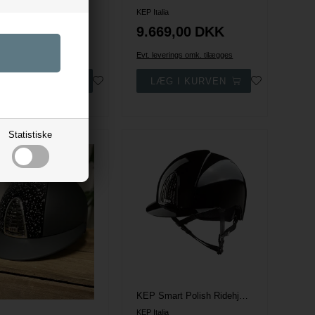
alia
KEP Italia
49,00
DKK
9.669,00
DKK
everings omk. tilægges
Evt. leverings omk. tilægges
Statistiske
KEP Smart Polish Ridehjelm - Sort
KEP Italia