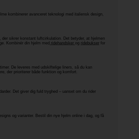
elme kombinerer avanceret teknologi med italiensk design,
der sikrer konstant luftcirkulation. Det betyder, at hjelmen
age. Kombinér din hjelm med
ridehandsker
og
ridebukser
for
imer. De leveres med udskiftelige liners, så du kan
ere, der prioriterer både funktion og komfort.
rder. Det giver dig fuld tryghed – uanset om du rider
signs og varianter. Bestil din nye hjelm online i dag, og få