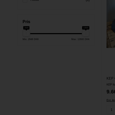
Pris
2848
12600
Min: 2848 DKK
Max: 12600 DKK
KEP It
9.6
Evt. l