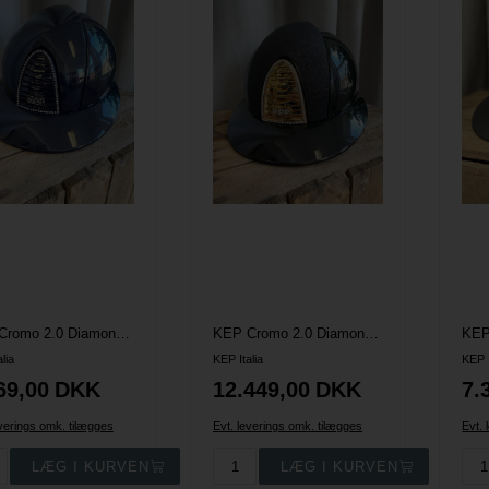
KEP Cromo 2.0 Diamond Ridehjelm - Navy m. Swarovski Frame & Crystal Logo
KEP Cromo 2.0 Diamond Polo Ridehjelm - Sort m. Star Glit front, Guld vent., Swarovski frame & Crystal logo
alia
KEP Italia
KEP I
69,00
DKK
12.449,00
DKK
7.
everings omk. tilægges
Evt. leverings omk. tilægges
Evt. 