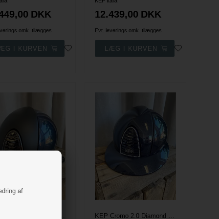
alia
KEP Italia
449,00
DKK
12.439,00
DKK
everings omk. tilægges
Evt. leverings omk. tilægges
edring af
KEP Cromo 2.0 Shine Blue - Sort textile front & bag m. Chrome vent.
KEP Cromo 2.0 Diamond Ridehjelm - Navy m. Swarovski Frame & Crystal Logo