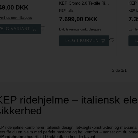
KEP Cromo 2.0 Textile Ridehjelm - Sort m. Swarovski Frame
49,00
DKK
KEP Italia
KEP It
everings omk. tilægges
7.699,00
DKK
7.3
Evt. leverings omk. tilægges
Evt. l
Side 1/1
KEP ridehjelme – italiensk el
sikkerhed
P ridehjelme kombinerer italiensk design, letvægtskonstruktion og maksimal 
ners får du en hjelm med perfekt pasform og høj komfort – uanset om du bruger 
P ridehjelme
hos Stald-Direkte.dk og find din favorit.