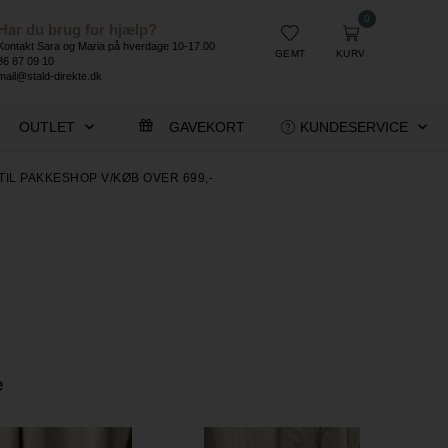
0
Har du brug for hjælp?
Kontakt Sara og Maria på hverdage 10-17.00
GEMT
KURV
86 87 09 10
mail@stald-direkte.dk
OUTLET
GAVEKORT
KUNDESERVICE
TIL PAKKESHOP V/KØB OVER 699,-
e