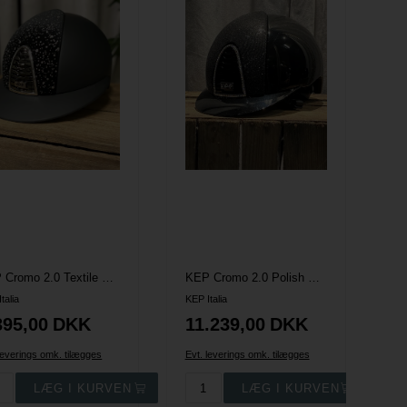
KEP Cromo 2.0 Textile Polo Ridehjelm - Sort m. Velvet Sparkling
KEP Cromo 2.0 Polish Ridehjelm - Sort m. Glitter front, Swarovski frame & Crystal logo
talia
KEP Italia
395,00
DKK
11.239,00
DKK
leverings omk. tilægges
Evt. leverings omk. tilægges