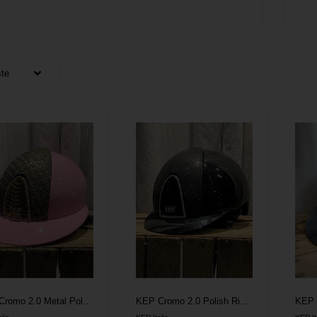
KEP Cromo 2.0 Metal Polo Ridehjelm - Pink m. Circus front, Guld vent., Swarovski frame & Crystal logo
KEP Cromo 2.0 Polish Ridehjelm - Sort m. Glitter front, Swarovski frame & Crystal logo