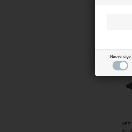
KEP Ita
7.5
Evt. l
Nødvendige
KEP Ita