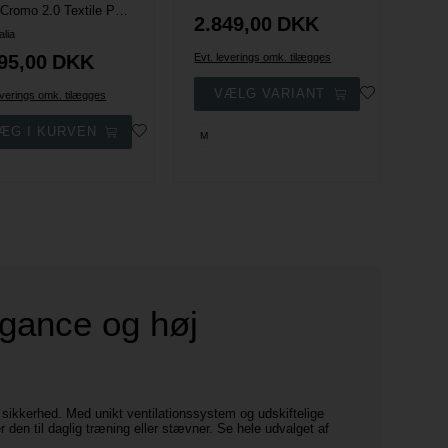
KEP Cromo 2.0 Textile Polo Ridehjelm - Sort m. Velvet Sparkling
2.849,00
DKK
alia
95,00
DKK
Evt. leverings omk. tilægges
everings omk. tilægges
M
egance og høj
sikkerhed. Med unikt ventilationssystem og udskiftelige
den til daglig træning eller stævner. Se hele udvalget af