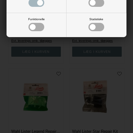
Wahl Face Brush Strigle
Wahl 5in1 Magic Skær sæt - Grov
Funktionelle
Statistiske
Wahl
Wahl
79,00
DKK
349,00
DKK
Evt. leverings omk. tilægges
Evt. leverings omk. tilægges
Wahl Lister Legend Repair Kit
Wahl Lister Star Repair Kit