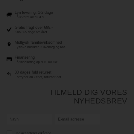
Lyn levering, 1-2 dage
Få leveret med GLS
Gratis fragt over 699,-
Køb 365 dage om året
Midtjysk familievirksomhed
Fysiske butikker i Silkeborg og Ans
Finansering
Få finansering op til 10.000 kr.
30 dages fuld returret
Fortryder du købet, returner det
TILMELD DIG VORES
NYHEDSBREV
Jeg accepterer vilkårene