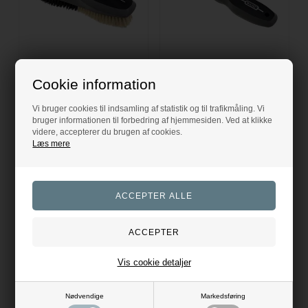
Wahl Body Brush Combo Strigle
Wahl Hovrenser
Cookie information
Wahl
Wahl
Vi bruger cookies til indsamling af statistik og til trafikmåling. Vi
79,00
DKK
39,00
DKK
bruger informationen til forbedring af hjemmesiden. Ved at klikke
videre, accepterer du brugen af cookies.
Evt. leverings omk. tilægges
Evt. leverings omk. tilægges
Læs mere
Vis cookie detaljer
Nødvendige
Markedsføring