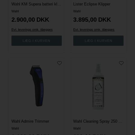
Wahl KM Supera batteri klipper
Lister Eclipse Klipper
Wahl
Wahl
2.900,00
DKK
3.895,00
DKK
Evt. leverings omk. tilægges
Evt. leverings omk. tilægges
Wahl Admire Trimmer
Wahl Cleaning Spray 250 ml.
Wahl
Wahl