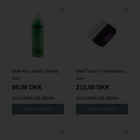
Wahl Aloe Soothe Shampoo 500 ml.
Wahl Snap-On Afstandskamme - Rustfri Stål
Wahl
Wahl
89,00
DKK
213,00
DKK
Evt. leverings omk. tilægges
Evt. leverings omk. tilægges