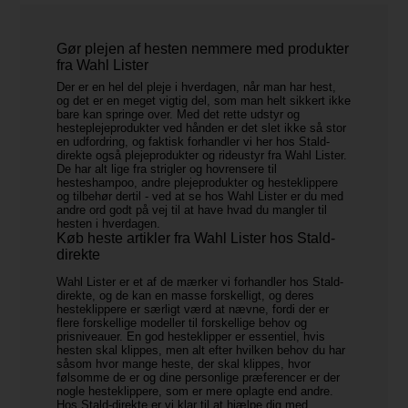
Gør plejen af hesten nemmere med produkter
fra Wahl Lister
Der er en hel del pleje i hverdagen, når man har hest,
og det er en meget vigtig del, som man helt sikkert ikke
bare kan springe over. Med det rette udstyr og
hesteplejeprodukter ved hånden er det slet ikke så stor
en udfordring, og faktisk forhandler vi her hos Stald-
direkte også plejeprodukter og rideustyr fra Wahl Lister.
De har alt lige fra strigler og hovrensere til
hesteshampoo, andre plejeprodukter og hesteklippere
og tilbehør dertil - ved at se hos Wahl Lister er du med
andre ord godt på vej til at have hvad du mangler til
hesten i hverdagen.
Køb heste artikler fra Wahl Lister hos Stald-
direkte
Wahl Lister er et af de mærker vi forhandler hos Stald-
direkte, og de kan en masse forskelligt, og deres
hesteklippere er særligt værd at nævne, fordi der er
flere forskellige modeller til forskellige behov og
prisniveauer. En god hesteklipper er essentiel, hvis
hesten skal klippes, men alt efter hvilken behov du har
såsom hvor mange heste, der skal klippes, hvor
følsomme de er og dine personlige præferencer er der
nogle hesteklippere, som er mere oplagte end andre.
Hos Stald-direkte er vi klar til at hjælpe dig med