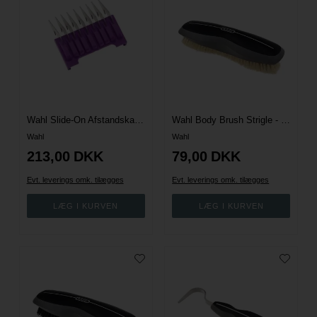
Wahl Slide-On Afstandskamme - Rustfri stål
Wahl Body Brush Strigle - Blød
Wahl
Wahl
213,00
DKK
79,00
DKK
Evt. leverings omk. tilægges
Evt. leverings omk. tilægges