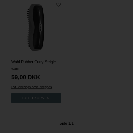
Wahl Rubber Curry Strigle
Wahl
59,00
DKK
Evt. leverings omk. tilægges
Side 1/1