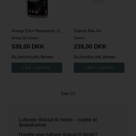
Amequ Elixir Respiratory 1L
Statera Max Air
Amequ By Dangro
Statera
539,00
DKK
239,00
DKK
Evt. leverings omk. tilægges
Evt. leverings omk. tilægges
Side 1/1
Luftveje tilskud til heste – støtte til
åndedrættet
Hvorfor give luftveje tilskud til heste?