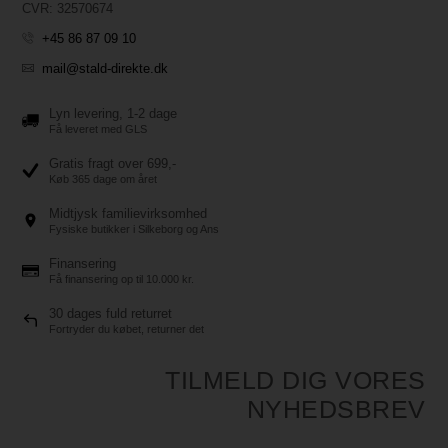
CVR: 32570674
+45 86 87 09 10
mail@stald-direkte.dk
Lyn levering, 1-2 dage
Få leveret med GLS
Gratis fragt over 699,-
Køb 365 dage om året
Midtjysk familievirksomhed
Fysiske butikker i Silkeborg og Ans
Finansering
Få finansering op til 10.000 kr.
30 dages fuld returret
Fortryder du købet, returner det
TILMELD DIG VORES
NYHEDSBREV