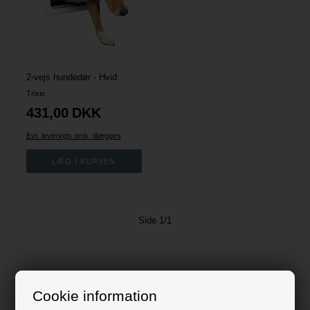
2-vejs hundedør - Hvid
Trixie
431,00
DKK
Evt. leverings omk. tilægges
Side 1/1
Find den rigtige hundelem hos Stald-direkte
Cookie information
Gør det nemt for hunden at komme ind og ud af huset
uden besvær med en hundelem. Du skal selvfølgelig