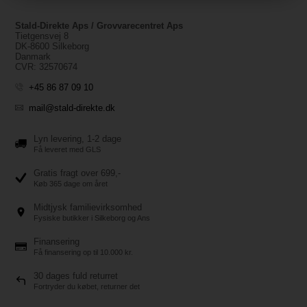
Stald-Direkte Aps / Grovvarecentret Aps
Tietgensvej 8
DK-8600 Silkeborg
Danmark
CVR: 32570674
+45 86 87 09 10
mail@stald-direkte.dk
Lyn levering, 1-2 dage
Få leveret med GLS
Gratis fragt over 699,-
Køb 365 dage om året
Midtjysk familievirksomhed
Fysiske butikker i Silkeborg og Ans
Finansering
Få finansering op til 10.000 kr.
30 dages fuld returret
Fortryder du købet, returner det