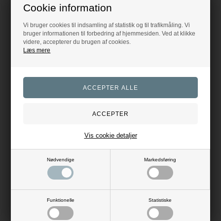
Cookie information
Vi bruger cookies til indsamling af statistik og til trafikmåling. Vi
bruger informationen til forbedring af hjemmesiden. Ved at klikke
videre, accepterer du brugen af cookies.
Kingsland Biar Unisex Bælte - Green Castor
Kingsland Biar Unisex Bælte - New KL Burgundy
Læs mere
Kingsland
Kingsland
174,30
DKK
174,30
DKK
249,00
249,00
Evt. leverings omk. tilægges
Evt. leverings omk. tilægges
80
90
80
Vis cookie detaljer
Tilbudet gælder: 02.02.19 -
Tilbudet gælder: 02.02.19 -
31.12.30
31.12.30
Nødvendige
Markedsføring
Funktionelle
Statistiske