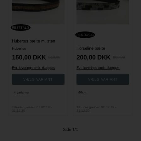
RESTSALG
RESTSALG
Hubertus bælte m. sten
Horseline bælte
Hubertus
150,00
DKK
200,00
DKK
510,00
869,00
Evt. leverings omk. tilægges
Evt. leverings omk. tilægges
4 varianter
90cm
Tilbudet gælder: 02.02.19 -
Tilbudet gælder: 02.02.19 -
31.12.30
31.12.30
Side 1/1