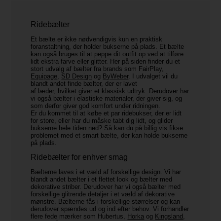
Ridebælter
Et bælte er ikke nødvendigvis kun en praktisk
foranstaltning, der holder bukserne på plads. Et bælte
kan også bruges til at peppe dit outfit op ved at tilføre
lidt ekstra farve eller glitter. Her på siden finder du et
stort udvalg af bælter fra brands som FairPlay,
Equipage
,
SD Design
og
ByWeber
. I udvalget vil du
blandt andet finde bælter, der er lavet
af læder, hvilket giver et klassisk udtryk. Derudover har
vi også bælter i elastiske materialer, der giver sig, og
som derfor giver god komfort under ridningen.
Er du kommet til at købe et par ridebukser, der er lidt
for store, eller har du måske tabt dig lidt, og glider
bukserne hele tiden ned? Så kan du på billig vis fikse
problemet med et smart bælte, der kan holde bukserne
på plads.
Ridebælter for enhver smag
Bælterne laves i et væld af forskellige design. Vi har
blandt andet bælter i et flettet look og bælter med
dekorative striber. Derudover har vi også bælter med
forskellige glitrende detaljer i et væld af dekorative
mønstre. Bælterne fås i forskellige størrelser og kan
derudover spændes ud og ind efter behov. Vi forhandler
flere fede mærker som Hubertus,
Horka
og
Kingsland
,