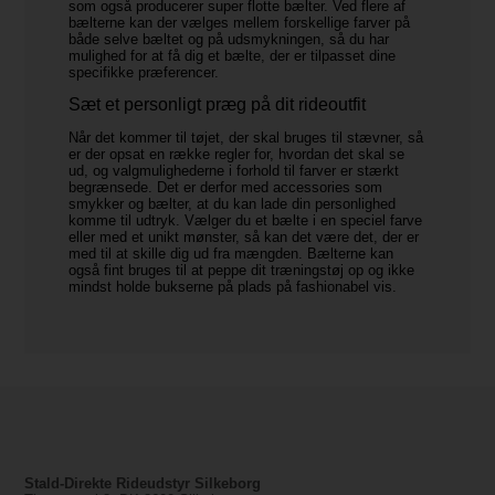
som også producerer super flotte bælter. Ved flere af
bælterne kan der vælges mellem forskellige farver på
både selve bæltet og på udsmykningen, så du har
mulighed for at få dig et bælte, der er tilpasset dine
specifikke præferencer.
Sæt et personligt præg på dit rideoutfit
Når det kommer til tøjet, der skal bruges til stævner, så
er der opsat en række regler for, hvordan det skal se
ud, og valgmulighederne i forhold til farver er stærkt
begrænsede. Det er derfor med accessories som
smykker og bælter, at du kan lade din personlighed
komme til udtryk. Vælger du et bælte i en speciel farve
eller med et unikt mønster, så kan det være det, der er
med til at skille dig ud fra mængden. Bælterne kan
også fint bruges til at peppe dit træningstøj op og ikke
mindst holde bukserne på plads på fashionabel vis.
Stald-Direkte Rideudstyr Silkeborg