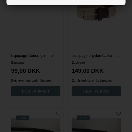
Equipage Cerise glimmer børnebælte - One Size
Equipage Jayden bælte - One Size - Sand
Equipage
Equipage
99,00
DKK
149,00
DKK
Evt. leverings omk. tilægges
Evt. leverings omk. tilægges
-71%
-77%