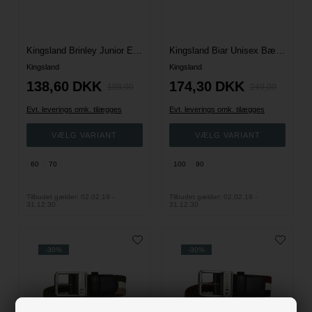
Kingsland Brinley Junior Elastik Bælte - New KL Burgundy
Kingsland Biar Unisex Bælte - Purple Flint
Kingsland
Kingsland
138,60
DKK
174,30
DKK
198,00
249,00
Evt. leverings omk. tilægges
Evt. leverings omk. tilægges
60
70
100
90
Tilbudet gælder: 02.02.19 -
Tilbudet gælder: 02.02.19 -
31.12.30
31.12.30
-30%
-30%