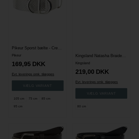
Pikeur Sporst bælte - Creme/sølv
Pikeur
Kingsland Natasha Braided Bælte - Multi
169,95
DKK
Kingsland
219,00
DKK
Evt. leverings omk. tilægges
Evt. leverings omk. tilægges
105 cm
75 cm
85 cm
95 cm
80 cm