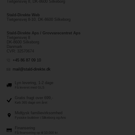
Tietgensvej 8, DK-8600 Silkeborg
Stald-Direkte Web
Tietgensvej 8-10, DK-8600 Silkeborg
Stald-Direkte Aps / Grovvarecentret Aps
Tietgensvej 8
DK-8600 Silkeborg
Danmark
CVR: 32570674
+45 86 87 09 10
mail@stald-direkte.dk
Lyn levering, 1-2 dage
Få leveret med GLS
Gratis fragt over 699,-
Køb 365 dage om året
Midtjysk familievirksomhed
Fysiske butikker i Silkeborg og Ans
Finansering
Få finansering op til 10.000 kr.