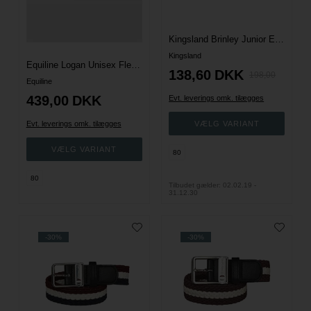
Kingsland Brinley Junior Elastik Bælte - Purple Flint
Kingsland
Equiline Logan Unisex Fletbælte - Brun
138,60
DKK
198,00
Equiline
439,00
DKK
Evt. leverings omk. tilægges
Evt. leverings omk. tilægges
80
80
Tilbudet gælder: 02.02.19 -
31.12.30
-30%
-30%