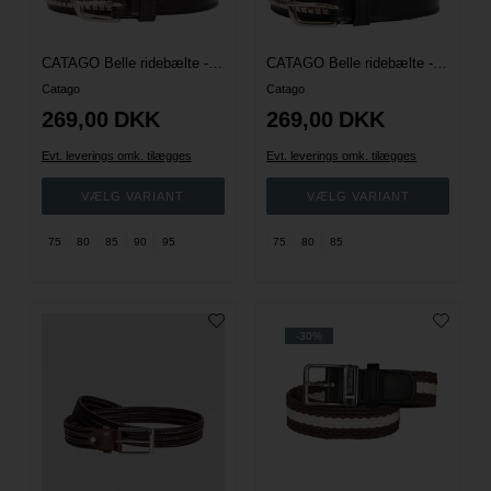
CATAGO Belle ridebælte - Brun
CATAGO Belle ridebælte - Sort
Catago
Catago
269,00
DKK
269,00
DKK
Evt. leverings omk. tilægges
Evt. leverings omk. tilægges
75
80
85
90
95
75
80
85
-30%