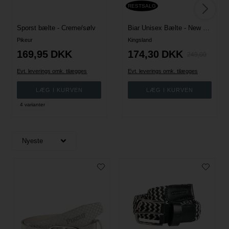
RESTSALG
Sporst bælte - Creme/sølv
Biar Unisex Bælte - New KL Burgundy
Pikeur
Kingsland
169,95
DKK
174,30
DKK
249,00
Evt. leverings omk. tilægges
Evt. leverings omk. tilægges
4 varianter