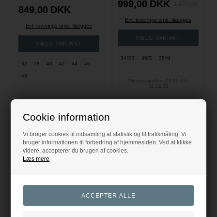
999,00
DKK
1.499,00
849,00
DKK
Evt. leverings omk. tilægges
Evt. leverings omk. tilægges
34/XS
36/S
38/M
32
38
40
42
44
46
48
Tilbudet gælder: 02.02.19 -
31.12.30
Cookie information
-33%
Vi bruger cookies til indsamling af statistik og til trafikmåling. Vi
bruger informationen til forbedring af hjemmesiden. Ved at klikke
videre, accepterer du brugen af cookies.
Læs mere