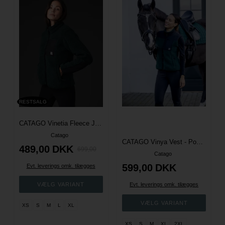
RESTSALG
CATAGO Vinetia Fleece Jakke - Ponderosa Pine
Catago
CATAGO Vinya Vest - Ponderosa Pine
489,00
DKK
699,00
Catago
599,00
DKK
Evt. leverings omk. tilægges
Evt. leverings omk. tilægges
XS
S
M
L
XL
XS
S
M
XL
2XL