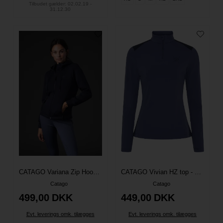
Tilbudet gælder: 02.02.19 -
31.12.30
CATAGO Variana Zip Hoodie - Navy
CATAGO Vivian HZ top - Crown Blue
Catago
Catago
499,00
DKK
449,00
DKK
Evt. leverings omk. tilægges
Evt. leverings omk. tilægges