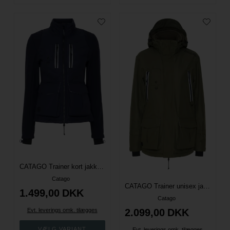
CATAGO Trainer kort jakke - Blå
Catago
CATAGO Trainer unisex jakke
1.499,00
DKK
Catago
Evt. leverings omk. tilægges
2.099,00
DKK
Evt. leverings omk. tilægges