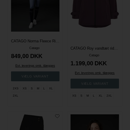
CATAGO Norma Fleece Ridejakke - Navy
Catago
CATAGO Roy vandtæt ridejakke - Plum Perfect
849,00
DKK
Catago
1.199,00
DKK
Evt. leverings omk. tilægges
Evt. leverings omk. tilægges
2XS
XS
S
M
L
XL
2XL
XS
S
M
L
XL
2XL