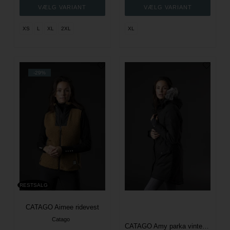
XS
L
XL
2XL
XL
-29%
RESTSALG
CATAGO Aimee ridevest
Catago
CATAGO Amy parka vinter ridefrakke - Sort