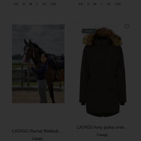
XS
S
M
L
XL
2XL
XS
S
M
L
XL
2XL
-33%
CATAGO Amy parka vinter ridefrakke - After Dark
CATAGO Rachel Ridebukser Knægrip - Monument
Catago
Catago