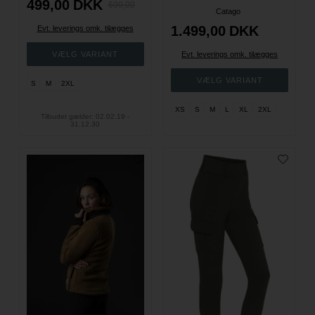
499,00
DKK
699,00
Catago
1.499,00
DKK
Evt. leverings omk. tilægges
Evt. leverings omk. tilægges
S
M
2XL
XS
S
M
L
XL
2XL
Tilbudet gælder: 02.02.19 -
31.12.30