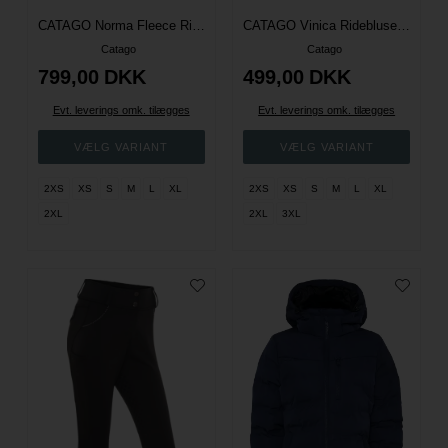
CATAGO Norma Fleece Ridejakke - Asphalt
CATAGO Vinica Ridebluse - Falcon
Catago
Catago
799,00
DKK
499,00
DKK
Evt. leverings omk. tilægges
Evt. leverings omk. tilægges
2XS
XS
S
M
L
XL
2XS
XS
S
M
L
XL
2XL
2XL
3XL