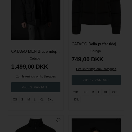
CATAGO Bella puffer ridejakke - Sort
CATAGO MEN Bruce ridejakke
Catago
749,00
DKK
Catago
1.499,00
DKK
Evt. leverings omk. tilægges
Evt. leverings omk. tilægges
2XS
XS
M
L
XL
2XL
XS
S
M
L
XL
2XL
3XL