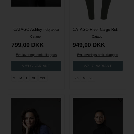
CATAGO Ashley ridejakke
CATAGO River Cargo Ridetights Fuld Grip - Forest
Catago
Catago
799,00
DKK
949,00
DKK
Evt. leverings omk. tilægges
Evt. leverings omk. tilægges
S
M
L
XL
2XL
XS
M
XL