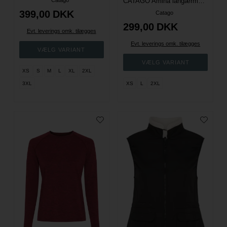
Catago
CATAGO Amina langærmet ridesbluse med logo
399,00
DKK
Catago
299,00
DKK
Evt. leverings omk. tilægges
Evt. leverings omk. tilægges
XS
S
M
L
XL
2XL
3XL
XS
L
2XL