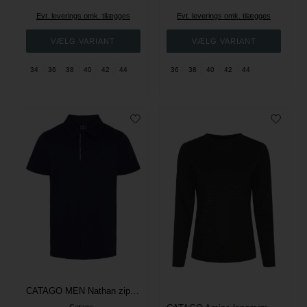
Evt. leverings omk. tilægges
Evt. leverings omk. tilægges
34
36
38
40
42
44
36
38
40
42
44
CATAGO MEN Nathan zip polo kortærmet ridebluse