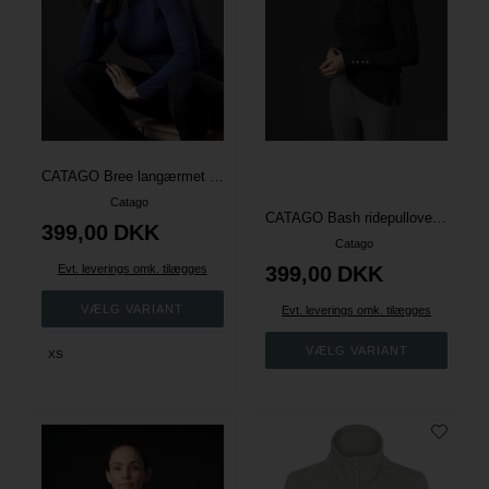
CATAGO Bree langærmet ridetrøje med half-zip
Catago
CATAGO Bash ridepullover med rullekrave - Sort
399,00
DKK
Catago
Evt. leverings omk. tilægges
399,00
DKK
Evt. leverings omk. tilægges
XS