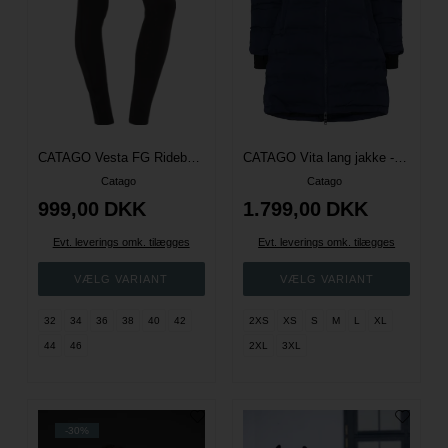
CATAGO Vesta FG Ridebukser - Sort
CATAGO Vita lang jakke - Navy
Catago
Catago
999,00
DKK
1.799,00
DKK
Evt. leverings omk. tilægges
Evt. leverings omk. tilægges
32
34
36
38
40
42
2XS
XS
S
M
L
XL
44
46
2XL
3XL
-30%