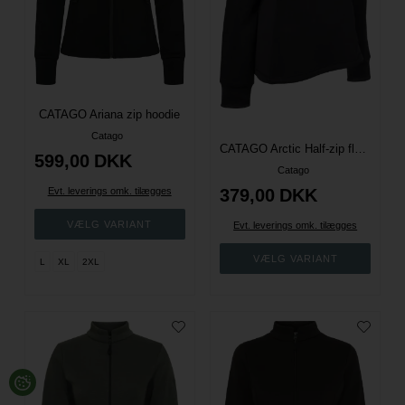
CATAGO Ariana zip hoodie
Catago
CATAGO Arctic Half-zip fleecetrøje
599,00
DKK
Catago
Evt. leverings omk. tilægges
379,00
DKK
Evt. leverings omk. tilægges
L
XL
2XL