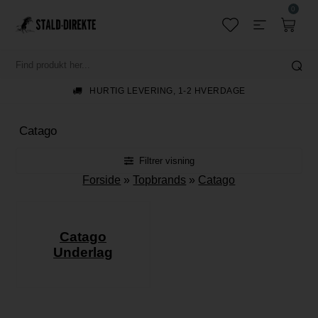
0
GRATIS FRAGT TIL PAKKESHOP V/KØB OVER 699,-
Catago
Filtrer visning
Forside
»
Topbrands
»
Catago
Catago
Underlag