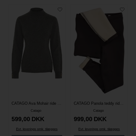
CATAGO Ava Mohair ride pullover
CATAGO Panola teddy ride tights Fullgrip After Dark
Catago
Catago
599,00
DKK
999,00
DKK
Evt. leverings omk. tilægges
Evt. leverings omk. tilægges