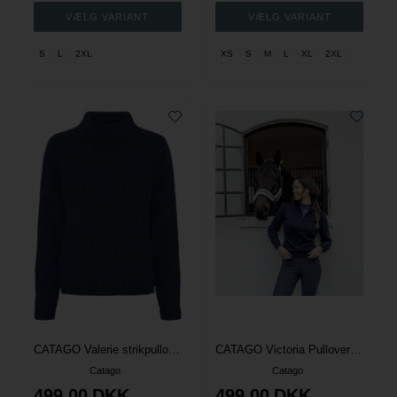
S
L
2XL
XS
S
M
L
XL
2XL
CATAGO Valerie strikpullover - Navy
CATAGO Victoria Pullover Ridebluse - Navy
Catago
Catago
499,00
DKK
499,00
DKK