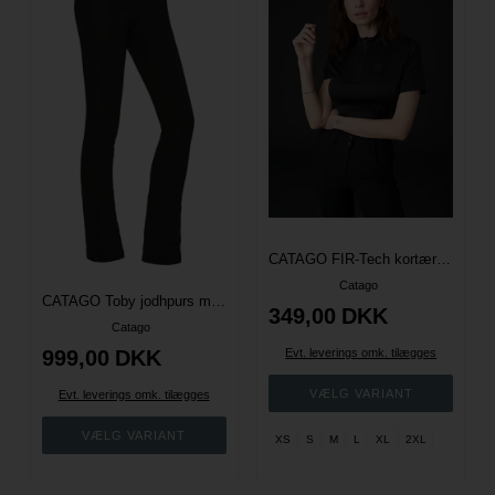
CATAGO FIR-Tech kortærmet ridebluse
Catago
CATAGO Toby jodhpurs med fullgrip
349,00
DKK
Catago
999,00
DKK
Evt. leverings omk. tilægges
Evt. leverings omk. tilægges
XS
S
M
L
XL
2XL