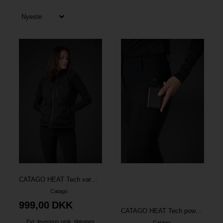
CATAGO HEAT Tech varmevest
Catago
999,00
DKK
CATAGO HEAT Tech powerbank
Evt. leverings omk. tilægges
Catago