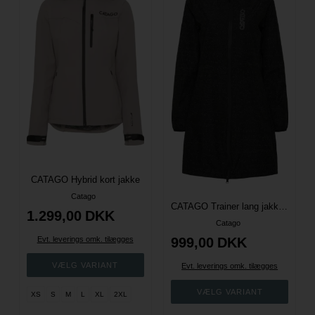
CATAGO Hybrid kort jakke
Catago
CATAGO Trainer lang jakke med refleks effekt - Sort
1.299,00
DKK
Catago
Evt. leverings omk. tilægges
999,00
DKK
Evt. leverings omk. tilægges
XS
S
M
L
XL
2XL