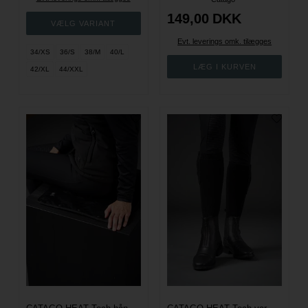
149,00
DKK
Evt. leverings omk. tilægges
34/XS
36/S
38/M
40/L
42/XL
44/XXL