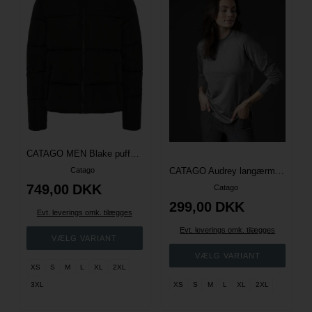
CATAGO MEN Blake puffer ridejakke - Sort
Catago
CATAGO Audrey langærmet ridebluse - Grå Melange
749,00
DKK
Catago
299,00
DKK
Evt. leverings omk. tilægges
Evt. leverings omk. tilægges
XS
S
M
L
XL
2XL
3XL
XS
S
M
L
XL
2XL