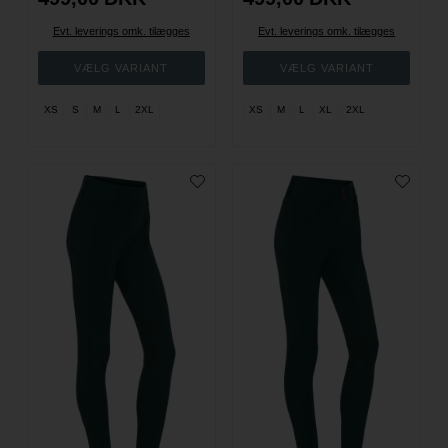
Evt. leverings omk. tilægges
Evt. leverings omk. tilægges
XS
S
M
L
2XL
XS
M
L
XL
2XL