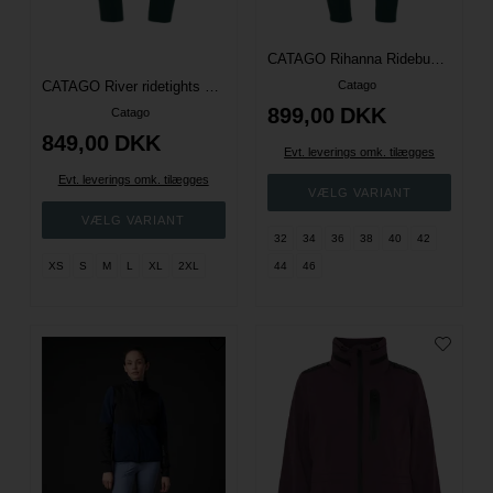
CATAGO Rihanna Ridebukser Fuld Grip - Ponderosa Pine
CATAGO River ridetights med bæltestrop Fullgrip - Ponderose Pine
Catago
899,00
DKK
Catago
849,00
DKK
Evt. leverings omk. tilægges
Evt. leverings omk. tilægges
32
34
36
38
40
42
XS
S
M
L
XL
2XL
44
46