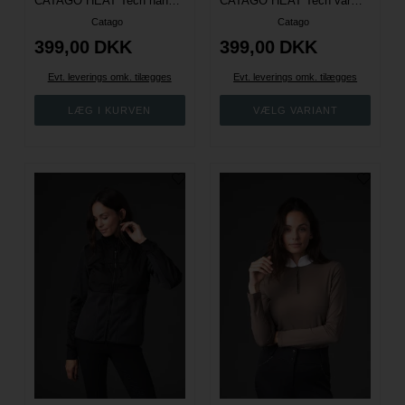
CATAGO HEAT Tech hånd- og siddevarmer
CATAGO HEAT Tech varmestrømper
Catago
Catago
399,00
DKK
399,00
DKK
Evt. leverings omk. tilægges
Evt. leverings omk. tilægges