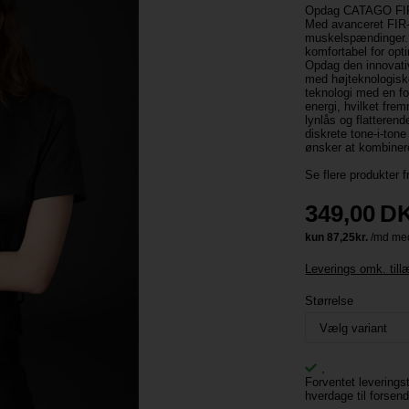
Opdag CATAGO FIR-T
Med avanceret FIR-
muskelspændinger. P
komfortabel for opt
Opdag den innovati
med højteknologiske
teknologi med en fo
energi, hvilket fre
lynlås og flatteren
diskrete tone-i-tone
ønsker at kombinere 
Se flere produkter 
349,00
D
Leverings omk. til
Størrelse
,
Forventet leverings
hverdage til forsen