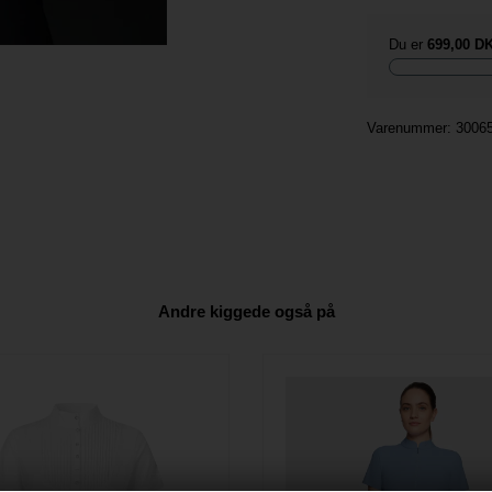
Du er
699,00 D
Varenummer:
3006
Andre kiggede også på