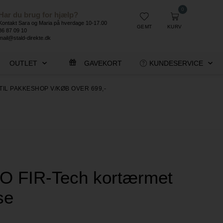
0
Har du brug for hjælp?
Kontakt Sara og Maria på hverdage 10-17.00
GEMT
KURV
86 87 09 10
mail@stald-direkte.dk
OUTLET
GAVEKORT
KUNDESERVICE
TIL PAKKESHOP V/KØB OVER 699,-
 FIR-Tech kortærmet
se