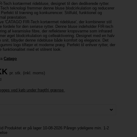
ech kortærmet ridebluse, designet til den dedikerede rytter.
Tech teknologi fremmer denne bluse blodcirkulation og reducerer
erfekt til træning og konkurrencer. Stilfuld, funktionel og
imal præstation.
ve 'CATAGO FIR-Tech kortærmet ridebluse', der kombinerer stil
 fordele for den seriøse rytter. Denne bluse indeholder FIR-tech
ring af keramiske fibre, der reflekterer kropsvarme som infrarød
mmer øget blodcirkulation og celleaktivering. Designet med en halv
de snit, tilbyder denne ridebluse både komfort og elegance. Det
 gummi logo tilføjer et moderne præg. Perfekt til enhver rytter, der
funktionalitet med et stilrent look.
fra
Catago
KK
pr. stk. (inkl. moms)
lægges ved køb under fragtfri grænse
tid Produktet er på lager 10-08-2026 Påregn ydeligere min. 1-2
delse