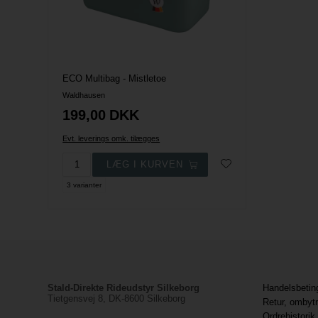
ECO Multibag - Mistletoe
Waldhausen
199,00
DKK
Evt. leverings omk. tilægges
3 varianter
Stald-Direkte Rideudstyr Silkeborg
Handelsbetin
Tietgensvej 8, DK-8600 Silkeborg
Retur, ombyt
Ordrehistorik