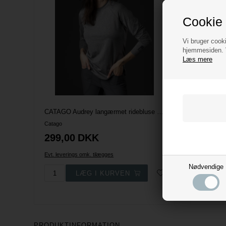
Cookie 
Vi bruger cooki
hjemmesiden. V
Læs mere
NEDSA
PRIS
CATAGO Audrey langærmet ridebluse - Grå MelangeCATAGO Audrey langærmet ridebluse - Grå Melange
Nala St
Catago
Kingslan
299,00
DKK
519,
Evt. leverings omk. tilægges
Evt. lever
Nødvendige
5 variant
PRODUKTINFORMATION