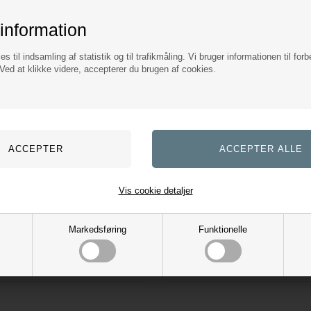
information
es til indsamling af statistik og til trafikmåling. Vi bruger informationen til forb
ed at klikke videre, accepterer du brugen af cookies.
T
ævne Ridebluse - Hvid
Bruna Ridebluse - Cashmere Bl
d
Samshield
20
DKK
1.139,00
DKK
Vis cookie detaljer
649,00
ings omk. tilægges
Evt. leverings omk. tilægges
Markedsføring
Funktionelle
er
4 varianter