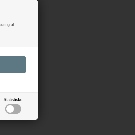
edring af
ue
Statistiske