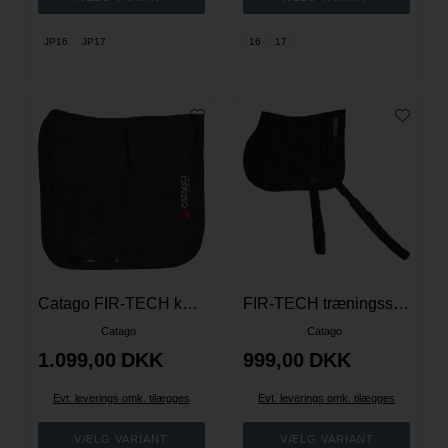
JP16
JP17
16
17
Catago FIR-TECH korrektionsschabrack - Sort
FIR-TECH træningsschabrack med elastic - Sort
Catago
Catago
1.099,00
DKK
999,00
DKK
Evt. leverings omk. tilægges
Evt. leverings omk. tilægges