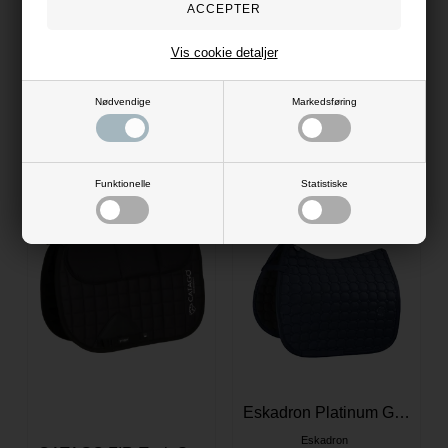
599,00
DKK
599,00
DKK
Vis cookie detaljer
Evt. leverings omk. tilægges
Evt. leverings omk. tilægges
Nødvendige
Markedsføring
Pony
Full
Funktionelle
Statistiske
Eskadron Platinum Glitter SHETTY Underlag - Navy
Eskadron