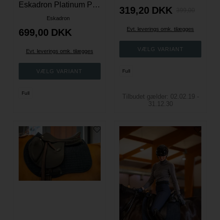
Eskadron Platinum Pro Soft Spring Underlag - Navy
319,20
DKK
399,00
Eskadron
Evt. leverings omk. tilægges
699,00
DKK
Evt. leverings omk. tilægges
Full
Full
Tilbudet gælder: 02.02.19 -
31.12.30