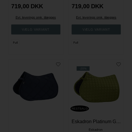
719,00
DKK
719,00
DKK
Evt. leverings omk. tilægges
Evt. leverings omk. tilægges
Full
Full
-20%
RESTSALG
Eskadron Platinum Glitter Spring Underlag - Grøn
Eskadron