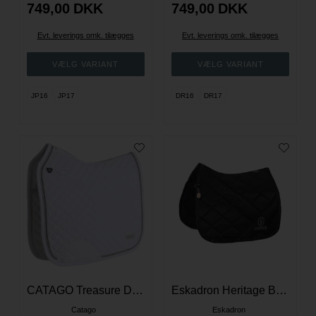
749,00
DKK
749,00
DKK
Evt. leverings omk. tilægges
Evt. leverings omk. tilægges
JP16
JP17
DR16
DR17
CATAGO Treasure Dressur Underlag - Hvid
Eskadron Heritage Bigcross Matgloss Dressur Underlag - Sort
Catago
Eskadron