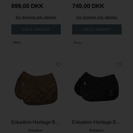
699,00
DKK
749,00
DKK
Evt. leverings omk. tilægges
Evt. leverings omk. tilægges
DR16
Pony
Eskadron Heritage Bigcross Matgloss Dressur Underlag - Lysbrun
Eskadron Heritage Bigcross Matgloss Spring Underlag - Sort
Eskadron
Eskadron