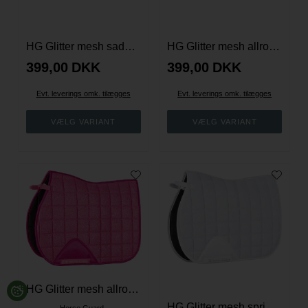
HG Glitter mesh sadelunderlag - Ochid Pink
HG Glitter mesh allround underlag -Navy
399,00
DKK
399,00
DKK
Evt. leverings omk. tilægges
Evt. leverings omk. tilægges
HG Glitter mesh allround sadelunderlag - Pink
HG Glitter mesh spring underlag - Hvid
Horse Guard