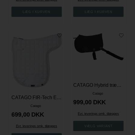
CATAGO Hybrid træningsschabrack med elastikker - Spring - Sort
Catago
CATAGO FIR-Tech Elegant islænder underlag - Hvid
999,00
DKK
Catago
699,00
DKK
Evt. leverings omk. tilægges
Evt. leverings omk. tilægges