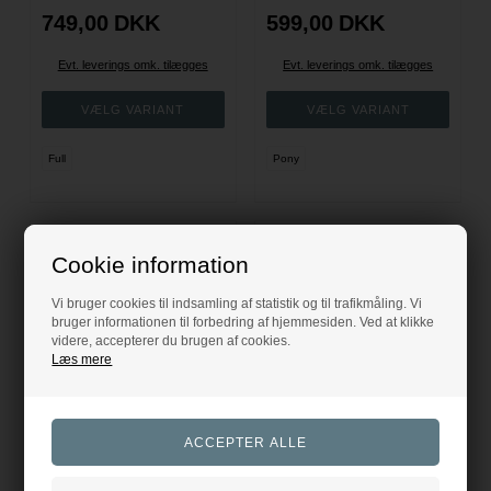
749,00
DKK
599,00
DKK
Evt. leverings omk. tilægges
Evt. leverings omk. tilægges
Full
Pony
Cookie information
Vi bruger cookies til indsamling af statistik og til trafikmåling. Vi
bruger informationen til forbedring af hjemmesiden. Ved at klikke
videre, accepterer du brugen af cookies.
Læs mere
Eskadron Heritage Satin Crystal Dressur Underlag - Sort
Eskadron Heritage Satin Crystal Spring Underlag - Sort
Eskadron
Eskadron