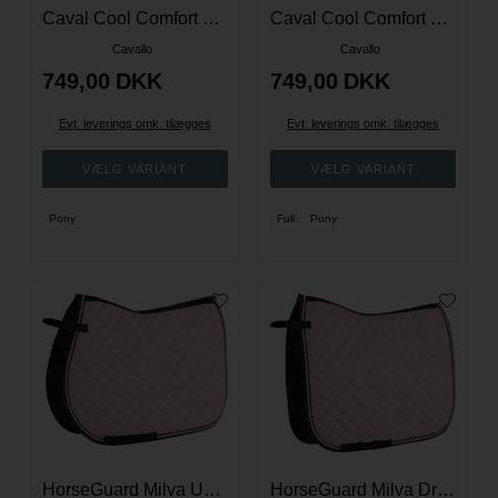
Caval Cool Comfort Dressur Underlag - Silvergrey
Caval Cool Comfort Dressur Underlag - Hvid
Cavallo
Cavallo
749,00
DKK
749,00
DKK
Evt. leverings omk. tilægges
Evt. leverings omk. tilægges
Pony
Full
Pony
HorseGuard Milva Underlag - Winsome Orchid
HorseGuard Milva Dressur Underlag - Winsome Orchid