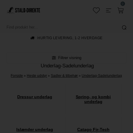
0
GRATIS FRAGT TIL PAKKESHOP V/KØB OVER 699,-
Filtrer visning
Underlag-Sadelunderlag
Forside
»
Heste udstyr
»
Sadler & tilbehør
»
Underlag-Sadelunderlag
Dressur underlag
Spring- og kombi
underlag
Islænder underlag
Catago Fir-Tech