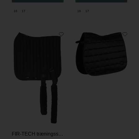
16
17
16
17
FIR-TECH træningsschabrack med elastic - Sort