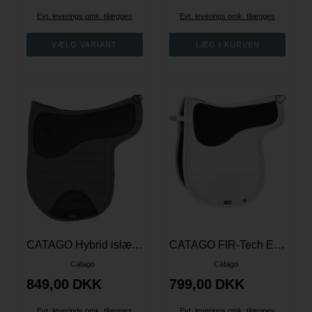
Evt. leverings omk. tilægges
Evt. leverings omk. tilægges
CATAGO Hybrid islænder underlag med neopren - Grå
CATAGO FIR-Tech Elegant islænder underlag med neopren - Hvid
Catago
Catago
849,00
DKK
799,00
DKK
Evt. leverings omk. tilægges
Evt. leverings omk. tilægges