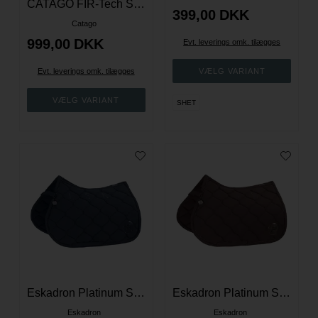
CATAGO FIR-Tech Schabrack med 3-punkt korrektion
399,00
DKK
Catago
999,00
DKK
Evt. leverings omk. tilægges
Evt. leverings omk. tilægges
SHET
Eskadron Platinum Softshell Emblem Spring Underlag - Navy
Eskadron Platinum Softshell Emblem Spring Underlag - Brun
Eskadron
Eskadron