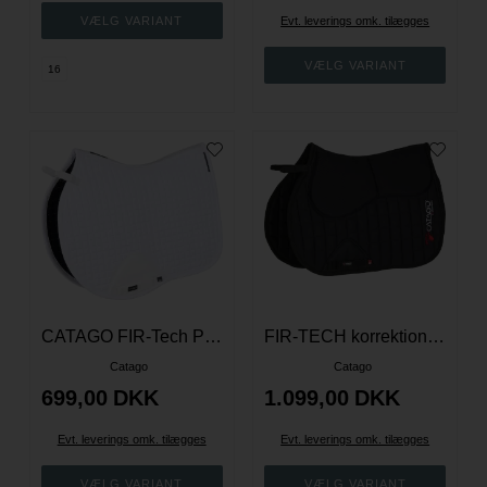
Evt. leverings omk. tilægges
16
CATAGO FIR-Tech Performance springunderlag - Hvid
FIR-TECH korrektionsschabrack - Sort
Catago
Catago
699,00
DKK
1.099,00
DKK
Evt. leverings omk. tilægges
Evt. leverings omk. tilægges