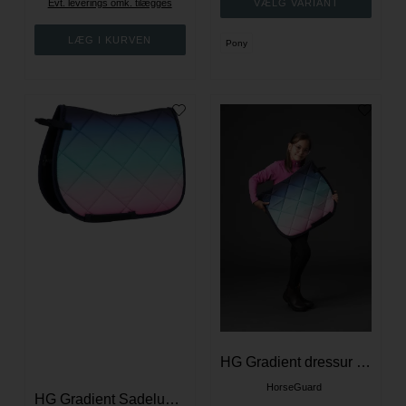
Evt. leverings omk. tilægges
Pony
HG Gradient dressur underlag
HorseGuard
HG Gradient Sadelunderlag - Kombineret