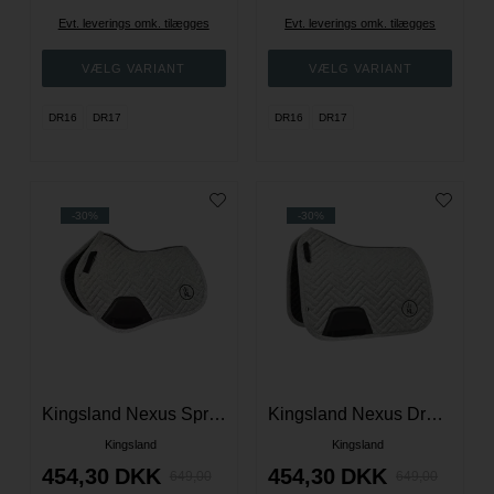
Evt. leverings omk. tilægges
Evt. leverings omk. tilægges
DR16
DR17
DR16
DR17
-30%
-30%
Kingsland Nexus Spring Underlag - Cobbelstone Melange
Kingsland Nexus Dressur Underlag - Cobbelstone Melange
Kingsland
Kingsland
454,30
DKK
454,30
DKK
649,00
649,00