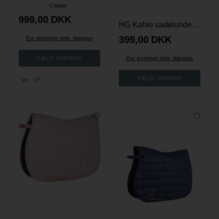
Catago
999,00
DKK
HG Kahlo sadelunderlag
399,00
DKK
Evt. leverings omk. tilægges
Evt. leverings omk. tilægges
16
17