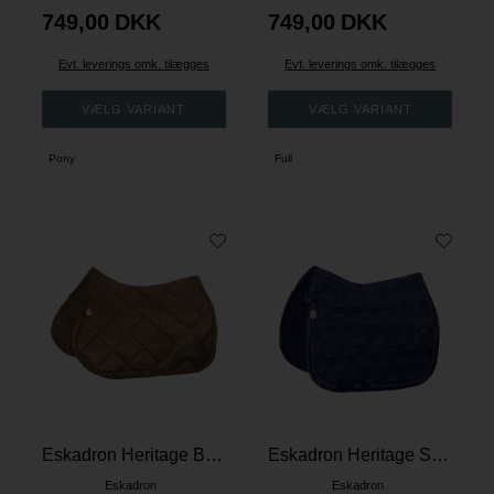
749,00
DKK
749,00
DKK
Evt. leverings omk. tilægges
Evt. leverings omk. tilægges
Pony
Full
Eskadron Heritage Bigcross Matgloss Spring Underlag - Lysbrun
Eskadron Heritage Satin Crystal Dressur Underlag - Navy
Eskadron
Eskadron