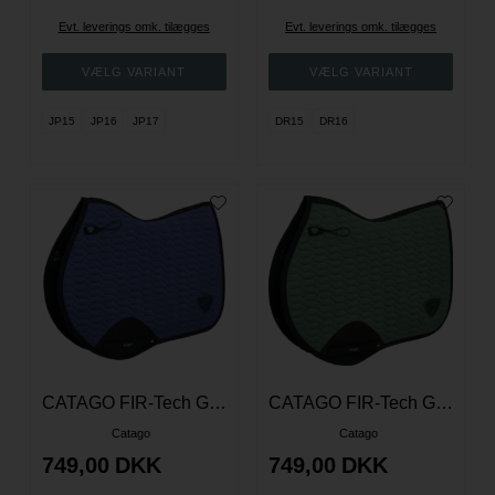
Evt. leverings omk. tilægges
Evt. leverings omk. tilægges
JP15
JP16
JP17
DR15
DR16
CATAGO FIR-Tech Grand Sadelunderlag - Crown Blue
CATAGO FIR-Tech Grand Sadelunderlag - Duck Green
Catago
Catago
749,00
DKK
749,00
DKK