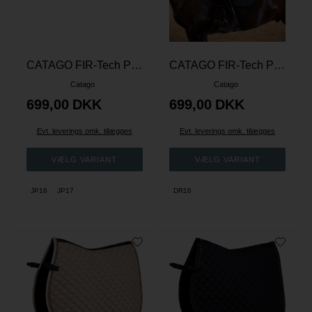
CATAGO FIR-Tech Performance springunderlag - Navy
CATAGO FIR-Tech Performance dressurunderlag - Navy
Catago
Catago
699,00
DKK
699,00
DKK
Evt. leverings omk. tilægges
Evt. leverings omk. tilægges
JP16
JP17
DR16