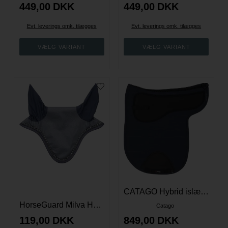
449,00
DKK
449,00
DKK
Evt. leverings omk. tilægges
Evt. leverings omk. tilægges
CATAGO Hybrid islænder underlag med neopren - Navy
HorseGuard Milva Hut - Asphalt
Catago
119,00
DKK
849,00
DKK