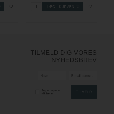
3 
TILMELD DIG VORES
NYHEDSBREV
Jeg accepterer
vilkårene