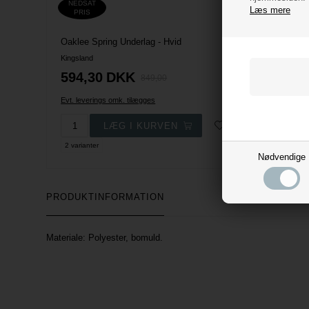
NEDSAT
NEDSA
Læs mere
PRIS
PRIS
Oaklee Spring Underlag - Hvid
Natana S
Kingsland
Kingslan
594,30
DKK
524,
849,00
Evt. leverings omk. tilægges
Evt. lever
2 varianter
Nødvendige
PRODUKTINFORMATION
Materiale: Polyester, bomuld.