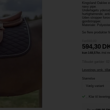
Kingsland Oaklee er
navy pipe.
Underlagets ydersid
hurtigttørrende, ant
Uden stropper foro
gjordstropper.
Materiale: Polyeste
Se flere produkter 
Før849,00
594,30
D
Tilbudet gælder: 02
Leverings omk. til
Størrelse
,
Klar til leveri