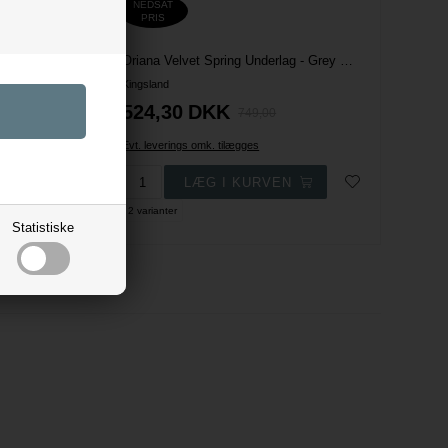
NEDSAT
PRIS
Mya Velvet Spring Underlag - Green Beluga
Oriana Velvet Spring Underlag - Grey Sleet
Kingsland
524,30
DKK
749,00
Evt. leverings omk. tilægges
2 varianter
Statistiske