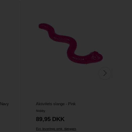
- Navy
Aktivitets slange - Pink
Hi
Nobby
Ho
89,95
DKK
1
Evt. leverings omk. tilægges
Evt