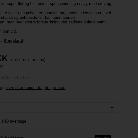
 et super flot og helt enkelt springunderlag i navy med sølv og
e er lavet i en polyester-bomuldsmix, mens indersiden er lavet i
i-statisk og anti-bakterielt bambusmateriale.
ven, men med ekstra forstærkning ved sadlens d-ringe samt
r, bomuld.
fra
Kingsland
KK
pr. stk. (inkl. moms)
.02.19 - 31.12.30
lægges ved køb under fragtfri grænse
ng 3-10 hverdage