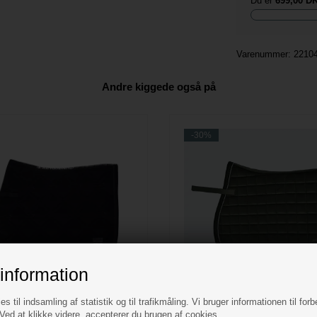
Du er
699,00 D
Varenummer:
2210
Andre kiggede også på
-30%
information
es til indsamling af statistik og til trafikmåling. Vi bruger informationen til forb
ed at klikke videre, accepterer du brugen af cookies.