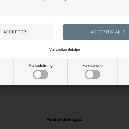
T
NEDSAT
PRIS
pring Underlag - Sort
d
Kingsland
30
DKK
524,30
DKK
749,00
749,00
ings omk. tilægges
Evt. leverings omk. tilægges
Vis cookie detaljer
Markedsføring
Funktionelle
Andre købte også