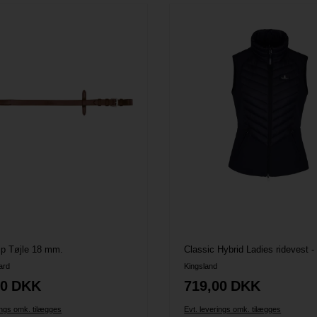
ip Tøjle 18 mm.
Classic Hybrid Ladies ridevest 
ard
Kingsland
00
DKK
719,00
DKK
ings omk. tilægges
Evt. leverings omk. tilægges