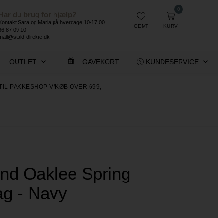
0
Har du brug for hjælp?
Kontakt Sara og Maria på hverdage 10-17.00
GEMT
KURV
86 87 09 10
mail@stald-direkte.dk
OUTLET
GAVEKORT
KUNDESERVICE
TIL PAKKESHOP V/KØB OVER 699,-
and Oaklee Spring
ag - Navy