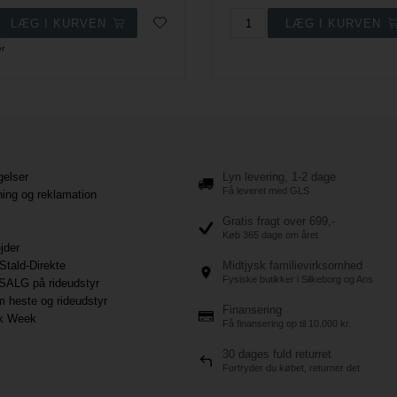
er
gelser
Lyn levering, 1-2 dage
Få leveret med GLS
ning og reklamation
Gratis fragt over 699,-
Køb 365 dage om året
jder
Stald-Direkte
Midtjysk familievirksomhed
Fysiske butikker i Silkeborg og Ans
SALG på rideudstyr
 heste og rideudstyr
Finansering
ck Week
Få finansering op til 10.000 kr.
30 dages fuld returret
Fortryder du købet, returner det