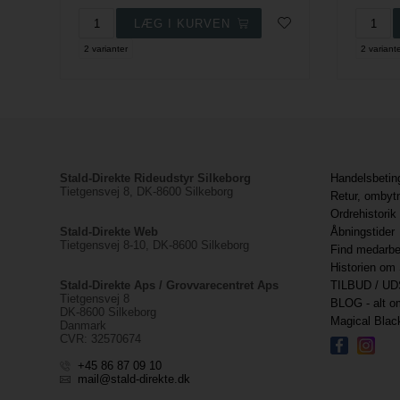
2 varianter
2 variant
Stald-Direkte Rideudstyr Silkeborg
Handelsbetin
Tietgensvej 8, DK-8600 Silkeborg
Retur, ombyt
Ordrehistorik
Stald-Direkte Web
Åbningstider
Tietgensvej 8-10, DK-8600 Silkeborg
Find medarbe
Historien om 
Stald-Direkte Aps / Grovvarecentret Aps
TILBUD / UD
Tietgensvej 8
BLOG - alt om
DK-8600 Silkeborg
Magical Bla
Danmark
CVR: 32570674
+45 86 87 09 10
mail@stald-direkte.dk