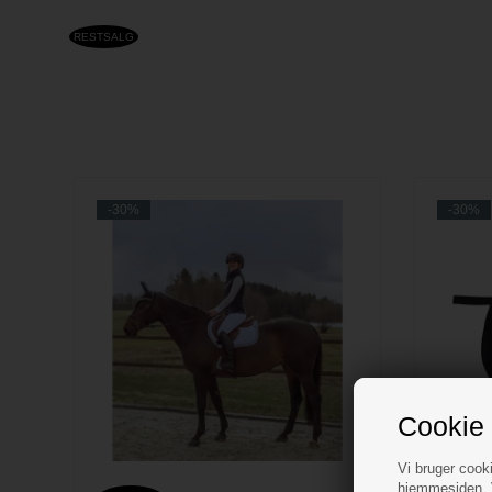
RESTSALG
-30%
-30%
Cookie 
Vi bruger cooki
hjemmesiden. V