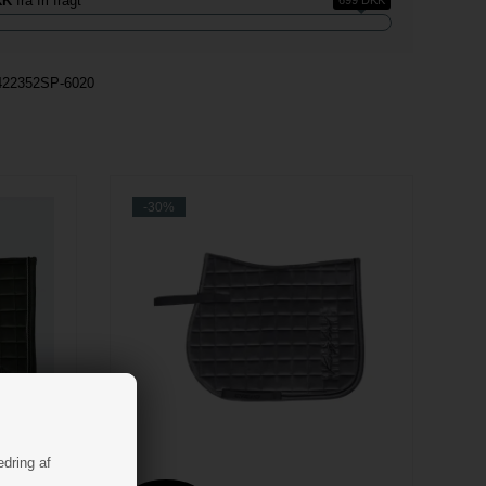
KK
fra fri fragt
699 DKK
422352SP-6020
-30%
edring af