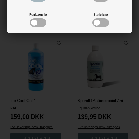
Funktionelle
Statistiske
Andre købte også
Ice Cool Gel 1 L.
SporalD Antimicrobial Animal Shampoo
NAF
Equidan Vetline
159,00
DKK
139,95
DKK
Evt. leverings omk. tilægges
Evt. leverings omk. tilægges