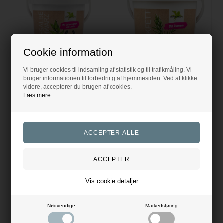
Cookie information
Vi bruger cookies til indsamling af statistik og til trafikmåling. Vi
bruger informationen til forbedring af hjemmesiden. Ved at klikke
Hovfedt - Black - 500 ml
Bense & Eicke Mælkefedt m. Rosmarin
videre, accepterer du brugen af cookies.
Bense & Eicke
Eldorado
Læs mere
75,00
DKK
79,00
DKK
Evt. leverings omk. tilægges
Evt. leverings omk. tilægges
2 varianter
Produktinformation
Vis cookie detaljer
Nødvendige
Markedsføring
Køler varme ben effektivt og hurtigt. Dopingfri. Min. køb 6
stk.