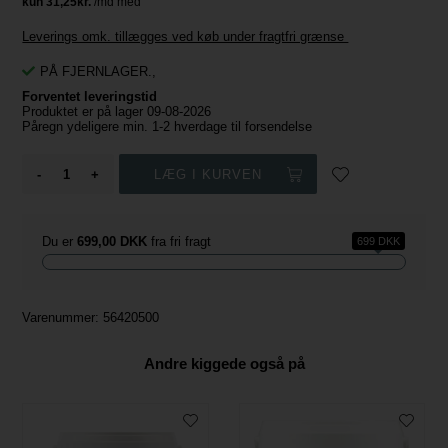
Leverings omk. tillægges ved køb under fragtfri grænse
PÅ FJERNLAGER.
,
Forventet leveringstid
Produktet er på lager 09-08-2026
Påregn ydeligere min. 1-2 hverdage til forsendelse
-
+
Du er
699,00 DKK
fra fri fragt
699 DKK
Varenummer:
56420500
Andre kiggede også på