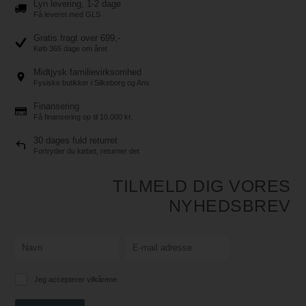
Lyn levering, 1-2 dage
Få leveret med GLS
Gratis fragt over 699,-
Køb 365 dage om året
Midtjysk familievirksomhed
Fysiske butikker i Silkeborg og Ans
Finansering
Få finansering op til 10.000 kr.
30 dages fuld returret
Fortryder du købet, returner det
TILMELD DIG VORES
NYHEDSBREV
Jeg accepterer vilkårene