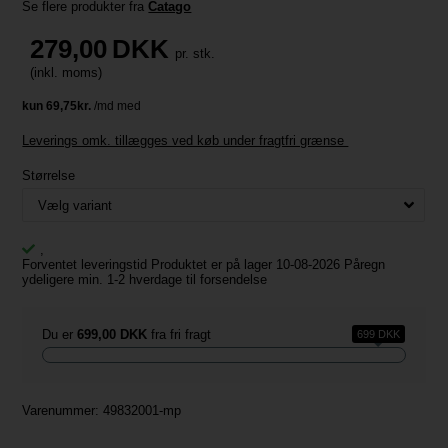
Se flere produkter fra
Catago
279,00
DKK
pr. stk.
(inkl. moms)
Leverings omk. tillægges ved køb under fragtfri grænse
Størrelse
,
Forventet leveringstid Produktet er på lager 10-08-2026 Påregn
ydeligere min. 1-2 hverdage til forsendelse
Du er
699,00 DKK
fra fri fragt
699 DKK
Varenummer:
49832001-mp