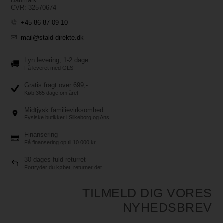
Danmark
CVR: 32570674
+45 86 87 09 10
mail@stald-direkte.dk
Lyn levering, 1-2 dage
Få leveret med GLS
Gratis fragt over 699,-
Køb 365 dage om året
Midtjysk familievirksomhed
Fysiske butikker i Silkeborg og Ans
Finansering
Få finansering op til 10.000 kr.
30 dages fuld returret
Fortryder du købet, returner det
TILMELD DIG VORES
NYHEDSBREV