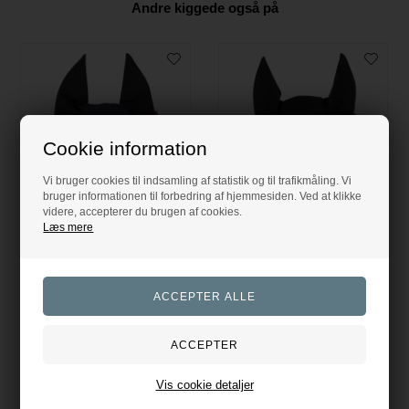
Andre kiggede også på
Cookie information
Vi bruger cookies til indsamling af statistik og til trafikmåling. Vi
bruger informationen til forbedring af hjemmesiden. Ved at klikke
videre, accepterer du brugen af cookies.
Læs mere
FIR-Tech hut Navy
FIR-Tech hut Sort
Catago
Catago
299,00
DKK
299,00
DKK
Evt. leverings omk. tilægges
Evt. leverings omk. tilægges
3 varianter
2 varianter
Vis cookie detaljer