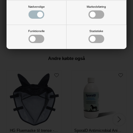
Produktinformation
Nødvendige
Markedsføring
Hætte med indermateriale som indeholder indvævede
keramiske partikler, der giver øget blodcirkulation, samt
Funktionelle
Statistiske
løsner op for spændte musker i hestens nakke og pande.
Andre købte også
HG Fluemaske til trense - SortHG Fluemaske til trense
SporalD Antimicrobial Animal Shampoo