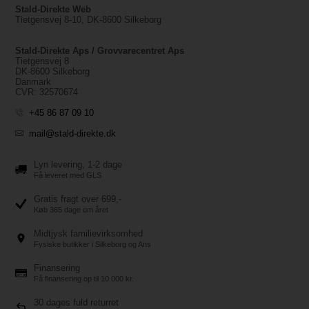
Stald-Direkte Web
Tietgensvej 8-10, DK-8600 Silkeborg
Stald-Direkte Aps / Grovvarecentret Aps
Tietgensvej 8
DK-8600 Silkeborg
Danmark
CVR: 32570674
+45 86 87 09 10
mail@stald-direkte.dk
Lyn levering, 1-2 dage
Få leveret med GLS
Gratis fragt over 699,-
Køb 365 dage om året
Midtjysk familievirksomhed
Fysiske butikker i Silkeborg og Ans
Finansering
Få finansering op til 10.000 kr.
30 dages fuld returret