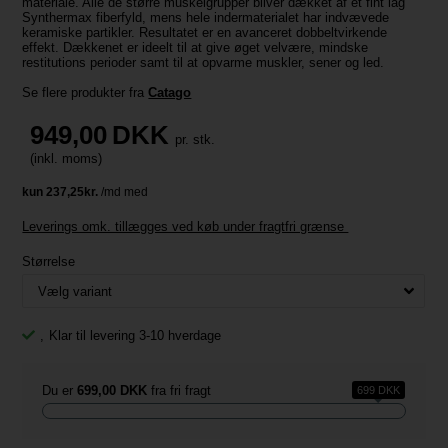
materiale. Alle de større muskelgrupper bliver dækket af et fint lag
Synthermax fiberfyld, mens hele indermaterialet har indvævede
keramiske partikler. Resultatet er en avanceret dobbeltvirkende
effekt. Dækkenet er ideelt til at give øget velvære, mindske
restitutions perioder samt til at opvarme muskler, sener og led.
Se flere produkter fra
Catago
949,00
DKK
pr. stk.
(inkl. moms)
Leverings omk. tillægges ved køb under fragtfri grænse
Størrelse
,
Klar til levering 3-10 hverdage
Du er
699,00 DKK
fra fri fragt
699 DKK