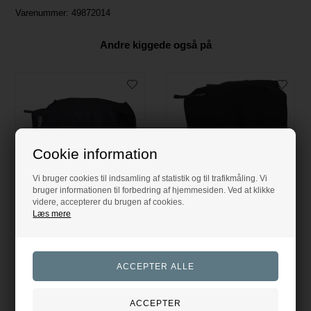
Varenummer:
49872014
Andre kiggede også på
Cookie information
Vi bruger cookies til indsamling af statistik og til trafikmåling. Vi
bruger informationen til forbedring af hjemmesiden. Ved at klikke
videre, accepterer du brugen af cookies.
FIR-tech Lændedækken - Sort
FIR-tech Pro Lændedækken 135/145
Læs mere
Catago
Catago
949,00
DKK
2.299,00
DKK
Evt. leverings omk. tilægges
Evt. leverings omk. tilægges