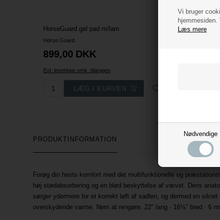
Vi bruger cooki
hjemmesiden. V
HorseGuard gel pad m/lam
Læs mere
Horse Guard
Acavallo
899,00
DKK
585,
Evt. leverings omk. tilægges
Evt. lever
Nødvendige
PRODUKTINFORMATION
Forøg din hests komfort med det multifunktionelle og præstations
høj stødabsorbering og en blød beskyttelse af vævet. Dens anatom
sørger ydermere for et korrekt løft af sadlen, og dermed en sik
overskydende varme. Nem at rengøre. 22" lang · 16½" bred · 6 mm 