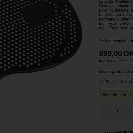
og sadel. Padden sø
Dens anatomiske for
polstring til heste
for et korrekt løft
perforerede udformn
komme af med over
tyk · "Front riser" 
Se flere produkter 
699,00
D
Leverings omk. til
På lager
,
Klar ti
Bemærk: kun 1 stk
-
+
Du er
699,00 D