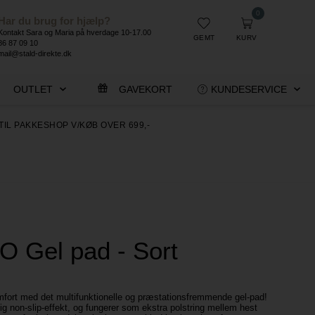
0
Har du brug for hjælp?
Kontakt Sara og Maria på hverdage 10-17.00
GEMT
KURV
86 87 09 10
mail@stald-direkte.dk
OUTLET
GAVEKORT
KUNDESERVICE
TIL PAKKESHOP V/KØB OVER 699,-
 Gel pad - Sort
mfort med det multifunktionelle og præstationsfremmende gel-pad!
g non-slip-effekt, og fungerer som ekstra polstring mellem hest