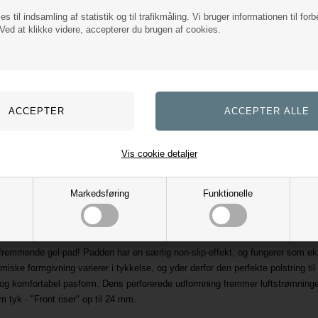
es til indsamling af statistik og til trafikmåling. Vi bruger informationen til forb
ed at klikke videre, accepterer du brugen af cookies.
Respira Air-Release Gel Pad + Front Riser - Sort
Lammeskinds Pad Basic
Eskadron
00
DKK
1.029,00
DKK
ings omk. tilægges
Evt. leverings omk. tilægges
Vis cookie detaljer
Markedsføring
Funktionelle
fremmende gel-pad! Padden har en særlig non-slip-effekt, og fungerer som ek
iske formgivning varierer i tykkelse, og yder derfor den perfekte polstring t
ret og komfortabel pasform. Dens perforerede udformning fremmer luftstrømnin
tyk · "Front riser" op til 24 mm.