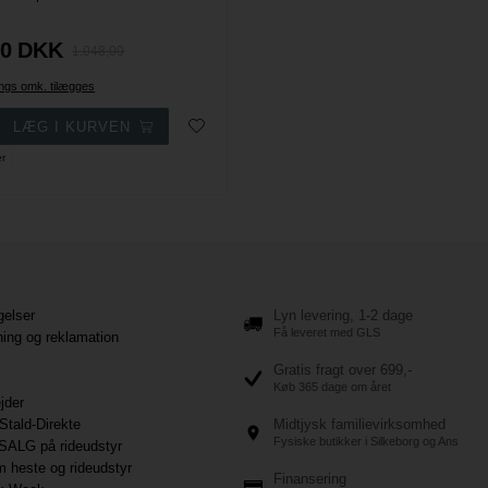
d
00
DKK
1.048,00
ings omk. tilægges
er
gelser
Lyn levering, 1-2 dage
Få leveret med GLS
ning og reklamation
Gratis fragt over 699,-
Køb 365 dage om året
jder
Stald-Direkte
Midtjysk familievirksomhed
Fysiske butikker i Silkeborg og Ans
SALG på rideudstyr
 heste og rideudstyr
Finansering