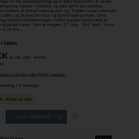
rger for høj stødabsorbering og en blød beskyttelse af vævet.
mgivning varierer i tykkelse, og yder derfor den perfekte
 med tendens til ømhed omkring øvre ryg. Padden sørger ydermere
 af sadlen, og dermed en sikret og komfortabel pasform. Dens
ing fremmer luftstrømningen, hvilket hjælper hesten med at
skydende varme. Nem at rengøre. 22" lang · 16½" bred · 6 mm
op til 24 mm.
fra
Catago
KK
pr. stk. (inkl. moms)
lægges ved køb under fragtfri grænse
l levering 1-2 hverdage
. tilbage på lager
KK
fra fri fragt
699 DKK