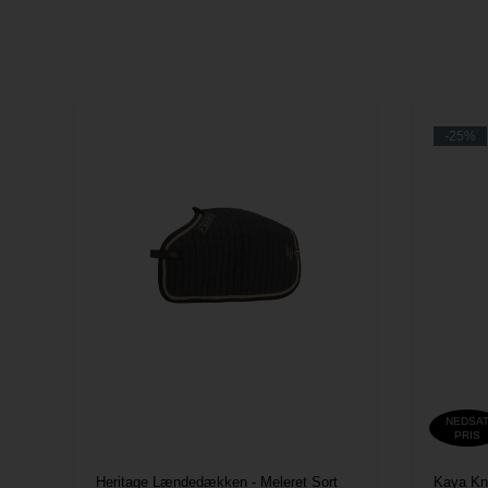
-25%
NEDSA
PRIS
Heritage Lændedækken - Meleret Sort
Kaya Kn