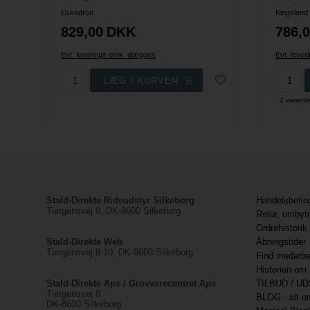
Eskadron
Kingslan
829,00
DKK
786,
Evt. leverings omk. tilægges
Evt. lever
2 variant
Stald-Direkte Rideudstyr Silkeborg
Handelsbetin
Tietgensvej 8, DK-8600 Silkeborg
Retur, ombyt
Ordrehistorik
Stald-Direkte Web
Åbningstider
Tietgensvej 8-10, DK-8600 Silkeborg
Find medarbe
Historien om 
Stald-Direkte Aps / Grovvarecentret Aps
TILBUD / UD
Tietgensvej 8
BLOG - alt om
DK-8600 Silkeborg