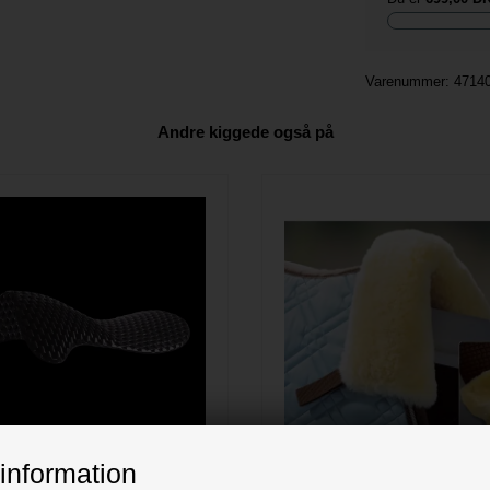
Varenummer:
4714
Andre kiggede også på
information