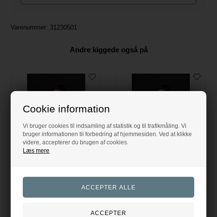
Varenummer:
31230501
Andre kiggede også på
Cookie information
Vi bruger cookies til indsamling af statistik og til trafikmåling. Vi
bruger informationen til forbedring af hjemmesiden. Ved at klikke
videre, accepterer du brugen af cookies.
Læs mere
CATAGO Ashley ridejakke - KangarooCATAGO Ashley ridejakke - Kangaroo
CATAGO Ashley ridejakke - KangarooCATAGO Ashley ridejakke - Kangaroo
Catago
Catago
799,00
DKK
799,00
DKK
Evt. leverings omk. tilægges
Evt. leverings omk. tilægges