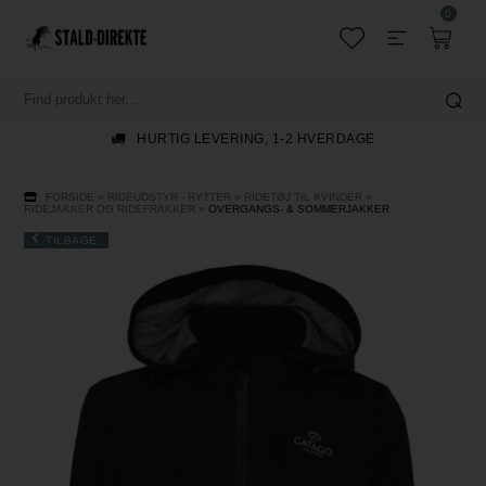
0
HURTIG LEVERING, 1-2 HVERDAGE
FORSIDE
»
RIDEUDSTYR - RYTTER
»
RIDETØJ TIL KVINDER
»
RIDEJAKKER OG RIDEFRAKKER
»
OVERGANGS- & SOMMERJAKKER
TILBAGE