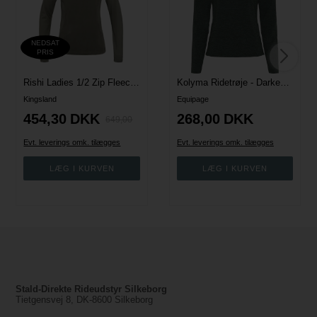
NEDSAT
PRIS
Rishi Ladies 1/2 Zip Fleece - Green Gunmetal
Kolyma Ridetrøje - Darkest Spruce
Kingsland
Equipage
454,30
DKK
268,00
DKK
649,00
Evt. leverings omk. tilægges
Evt. leverings omk. tilægges
Stald-Direkte Rideudstyr Silkeborg
Tietgensvej 8, DK-8600 Silkeborg