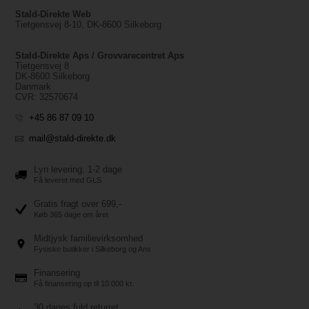
Stald-Direkte Web
Tietgensvej 8-10, DK-8600 Silkeborg
Stald-Direkte Aps / Grovvarecentret Aps
Tietgensvej 8
DK-8600 Silkeborg
Danmark
CVR: 32570674
+45 86 87 09 10
mail@stald-direkte.dk
Lyn levering, 1-2 dage
Få leveret med GLS
Gratis fragt over 699,-
Køb 365 dage om året
Midtjysk familievirksomhed
Fysiske butikker i Silkeborg og Ans
Finansering
Få finansering op til 10.000 kr.
30 dages fuld returret