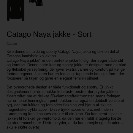
Catago Naya jakke - Sort
Catago
Køb denne stilfulde og sporty Catago Naya jakke og bliv en del af
Catagos landshold kollektion.
Catago Naya jakke" er den perfekte jakke til dig, der søger både stil
og komfort. Denne sorte kort og sporty jakke er designet med en blød
og fleksibel jerseyforing, der giver ekstra varme og komfort på kølige
forårsmorgener. Jakken har en forsigtigt taperende timeglasform, der
fokuserer på taljen og giver en elegant feminin silhuet.
Det overordnede design er både funktionelt og sporty. Et unikt
designelement er de smukke kontrastmønstre, der pryder jakken.
Yderstoffet har et delikat 3D-diamanteffektmønster, mens foringen
har en tonal honningkam-print. Jakken har også en dobbelt ventileret
ryg, der kan lukkes og forhindrer flakning ved hjælp af skjulte
magnetiske trykknapper. Disse trykknapper er placeret inden i
sømmen og kan tilpasses direkte til din krop. Du kan nemt tilpasse
jakken til forskellige vejrforhold, da den har en fuldt aftagelig hætte
og stormmanchetter. Dette betyder, at du kan arbejde og ride uden at
skulle skifte overtøj.