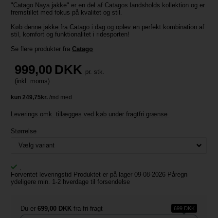
"Catago Naya jakke" er en del af Catagos landsholds kollektion og er
fremstillet med fokus på kvalitet og stil.
Køb denne jakke fra Catago i dag og oplev en perfekt kombination af
stil, komfort og funktionalitet i ridesporten!
Se flere produkter fra
Catago
999,00
DKK
pr. stk.
(inkl. moms)
Leverings omk. tillægges ved køb under fragtfri grænse
Størrelse
,
Forventet leveringstid Produktet er på lager 09-08-2026 Påregn
ydeligere min. 1-2 hverdage til forsendelse
Du er
699,00 DKK
fra fri fragt
699 DKK