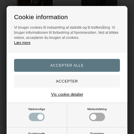
Cookie information
Vi bruger cookies til indsamling af statistik og til trafikmåling. Vi
bruger informationen til forbedring af hjemmesiden. Ved at klikke
videre, accepterer du brugen af cookies.
Rhea Stævnekjole - Sort
CATAGO Neat dame dressurkjole - SortCATAGO Neat dame dressurkjole - Sort
Læs mere
Catago
Catago
3.399,00
DKK
3.499,00
DKK
Evt. leverings omk. tilægges
Evt. leverings omk. tilægges
2 varianter
Vis cookie detaljer
Produktinformation
Nødvendige
Markedsføring
Klassisk dobbeltradet konkurrence dressurkjole designet i et
åndbart 4-vejs strækbart stof. Høj elasticitet sikrer optimal
bevægelsesfrihed. Bagudsnit, kombineret med en
Funktionelle
Statistiske