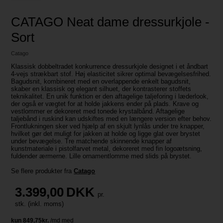
CATAGO Neat dame dressurkjole -
Sort
Catago
Klassisk dobbeltradet konkurrence dressurkjole designet i et åndbart
4-vejs strækbart stof. Høj elasticitet sikrer optimal bevægelsesfrihed.
Bagudsnit, kombineret med en overlappende enkelt bagudsnit,
skaber en klassisk og elegant silhuet, der kontrasterer stoffets
teknikalitet. En unik funktion er den aftagelige taljeforing i læderlook,
der også er vægtet for at holde jakkens ender på plads. Krave og
vestlommer er dekoreret med tonede krystalbånd. Aftagelige
taljebånd i ruskind kan udskiftes med en længere version efter behov.
Frontlukningen sker ved hjælp af en skjult lynlås under tre knapper,
hvilket gør det muligt for jakken at holde og ligge glat over brystet
under bevægelse. Tre matchende skinnende knapper af
kunstmateriale i pistolfarvet metal, dekoreret med fin logoætsning,
fuldender ærmerne. Lille ornamentlomme med slids på brystet.
Se flere produkter fra
Catago
3.399,00
DKK
pr.
stk. (inkl. moms)