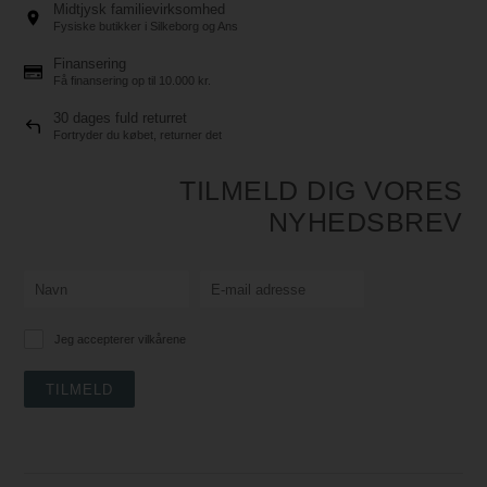
Midtjysk familievirksomhed
Fysiske butikker i Silkeborg og Ans
Finansering
Få finansering op til 10.000 kr.
30 dages fuld returret
Fortryder du købet, returner det
TILMELD DIG VORES
NYHEDSBREV
Jeg accepterer vilkårene