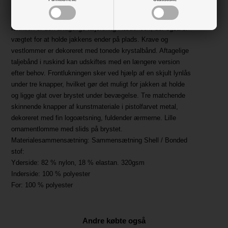
overlappende enkelt bagudsnit, skaber en klassisk og
elegant silhuet, der kontrasterer stoffets teknikalitet. En unik
funktion er den aftagelige taljeforing i læderlook, der også er
vægtet for at holde jakkens ender på plads. Krave og
vestlommer er dekoreret med tonede krystalbånd. Aftagelige
taljebånd i ruskind kan udskiftes med en længere version
efter behov. Frontlukningen sker ved hjælp af en skjult lynlås
under tre knapper, hvilket gør det muligt for jakken at holde
og ligge glat over brystet under bevægelse. Tre matchende
skinnende knapper af kunstmateriale i pistolfarvet metal,
dekoreret med fin logoætsning, fuldender ærmerne. Lille
ornamentlomme med slids på brystet.
Materialesammensætning: Sammensætning Shell / Bonded
stof:
Yderside: 82 % nylon, 18 % elastan. 320gsm
Inderside: 100 % polyester
For: 100 % polyester
Andre købte også