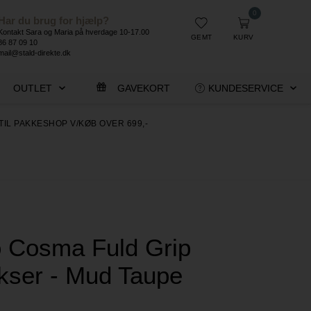
0
Har du brug for hjælp?
Kontakt Sara og Maria på hverdage 10-17.00
GEMT
KURV
86 87 09 10
mail@stald-direkte.dk
OUTLET
GAVEKORT
KUNDESERVICE
TIL PAKKESHOP V/KØB OVER 699,-
o Cosma Fuld Grip
kser - Mud Taupe