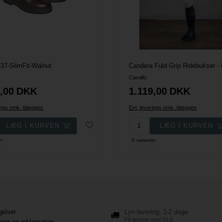
37-SlimFit-Walnut
Candera Fuld Grip Ridebukser - 
Cavallo
,00
DKK
1.119,00
DKK
ings omk. tilægges
Evt. leverings omk. tilægges
er
6 varianter
gelser
Lyn levering, 1-2 dage
Få leveret med GLS
ning og reklamation