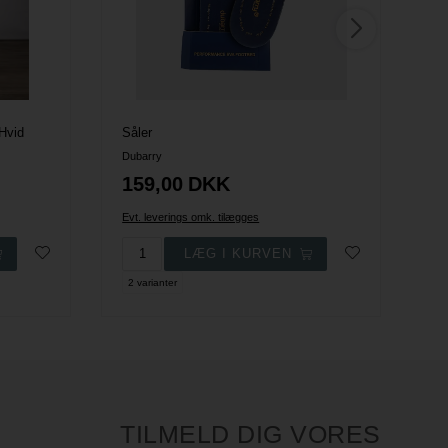
Hvid
Såler
As
Dubarry
Eq
159,00
DKK
2
Evt. leverings omk. tilægges
Evt
2 varianter
16
TILMELD DIG VORES