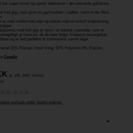
t par super smart og sporty ridebukser i den pæneste grå-brune
 fuld grip, som giver en god kontakt i sadlen, samt er der flere
e.
 er med mellem-høj talje og lukkes med en enkelt knaplukning,
tropper.
ukserne med fuld grip er lavet i et teknisk materiale, som er
g behagelige at have på, da de bare følger kroppens bevægelser.
dbare og er helt perfekte til sommerens varme dage.
yamid 23% Elastan. Inner lining: 92% Polyester 8% Elastan.
fra
Cavallo
KK
pr. stk. (inkl. moms)
.02.19 - 31.12.30
lægges ved køb under fragtfri grænse