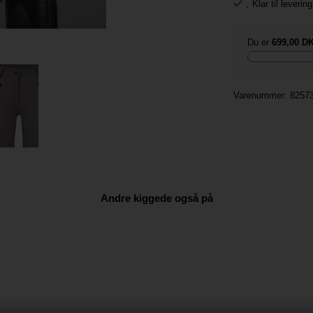
,
Klar til leveri
Du er
699,00 D
Varenummer:
8257
Andre kiggede også på