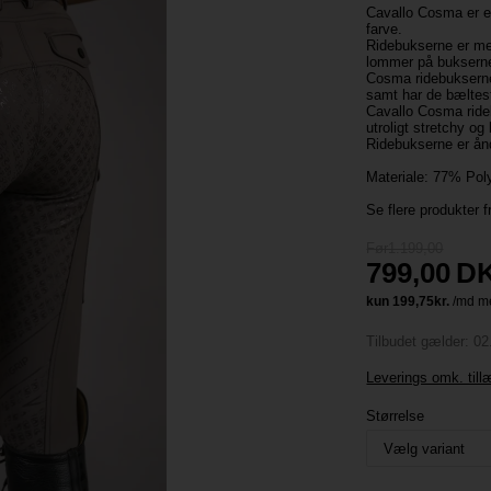
Cavallo Cosma er e
farve.
Ridebukserne er med
lommer på buksern
Cosma ridebukserne
samt har de bæltes
Cavallo Cosma rideb
utroligt stretchy o
Ridebukserne er ån
Materiale: 77% Pol
Se flere produkter 
Før1.199,00
799,00
D
Tilbudet gælder: 02
Leverings omk. til
Størrelse