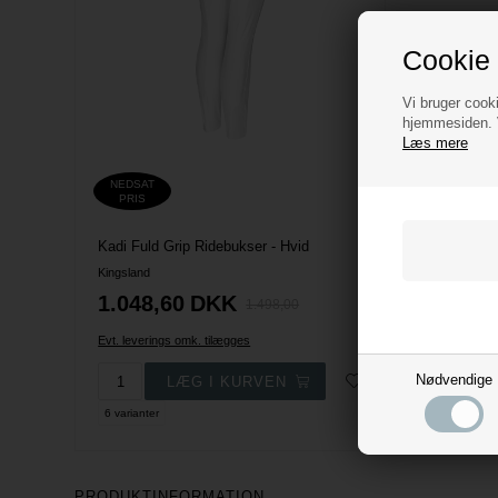
Cookie 
Vi bruger cooki
hjemmesiden. V
Læs mere
NEDSAT
PRIS
Kadi Fuld Grip Ridebukser - Hvid
Kingsland
1.048,60
DKK
1.498,00
Evt. leverings omk. tilægges
Nødvendige
6 varianter
PRODUKTINFORMATION