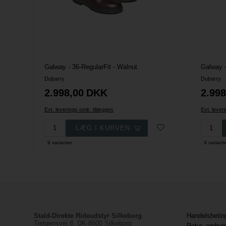
Galway - 36-RegularFit - Walnut
Galway -
Dubarry
Dubarry
2.998,00
DKK
2.998
Evt. leverings omk. tilægges
Evt. lever
9 varianter
9 variant
Stald-Direkte Rideudstyr Silkeborg
Handelsbetin
Tietgensvej 8, DK-8600 Silkeborg
Retur, ombyt