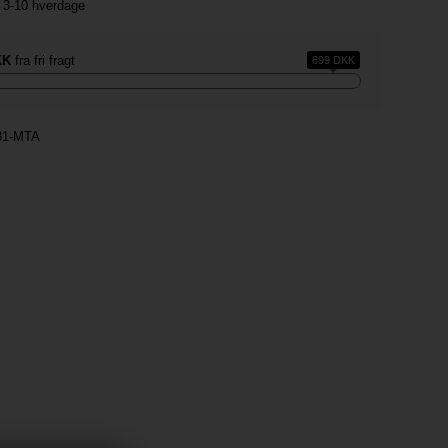
ng 3-10 hverdage
KK
fra fri fragt
699 DKK
31-MTA