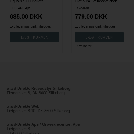
Egusin SLH Pellets
Platinum Lændedækken - Brun
HH CARE ApS
Eskadron
685,00
DKK
779,00
DKK
Evt. leverings omk. tilægges
Evt. leverings omk. tilægges
3 varianter
Stald-Direkte Rideudstyr Silkeborg
Tietgensvej 8, DK-8600 Silkeborg
Stald-Direkte Web
Tietgensvej 8-10, DK-8600 Silkeborg
Stald-Direkte Aps / Grovvarecentret Aps
Tietgensvej 8
DK-8600 Silkeborg