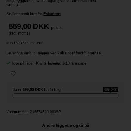
langs ryggraden, hvilket også giver ekstra åndbarhed.
Str. Full
Se flere produkter fra
Eskadron
559,00
DKK
pr. stk.
(inkl. moms)
Leverings omk. tillægges ved køb under fragtfri grænse
Ikke på lager
,
Klar til levering 3-10 hverdage
Du er
699,00 DKK
fra fri fragt
699 DKK
Varenummer:
215574520-060SP
Andre kiggede også på