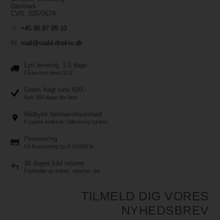
Danmark
CVR: 32570674
+45 86 87 09 10
mail@stald-direkte.dk
Lyn levering, 1-2 dage
Få leveret med GLS
Gratis fragt over 699,-
Køb 365 dage om året
Midtjysk familievirksomhed
Fysiske butikker i Silkeborg og Ans
Finansering
Få finansering op til 10.000 kr.
30 dages fuld returret
Fortryder du købet, returner det
TILMELD DIG VORES
NYHEDSBREV