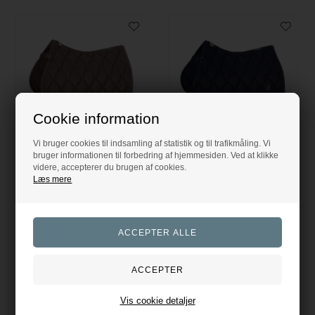
Cookie information
Vi bruger cookies til indsamling af statistik og til trafikmåling. Vi
bruger informationen til forbedring af hjemmesiden. Ved at klikke
Classic Sports Mesh Spring Underlag - Taupe
Classic Sports Mesh Spring Underlag - Navy
videre, accepterer du brugen af cookies.
Eskadron
Eskadron
Læs mere
559,00
DKK
559,00
DKK
Evt. leverings omk. tilægges
Evt. leverings omk. tilægges
Vis cookie detaljer
Produktinformation