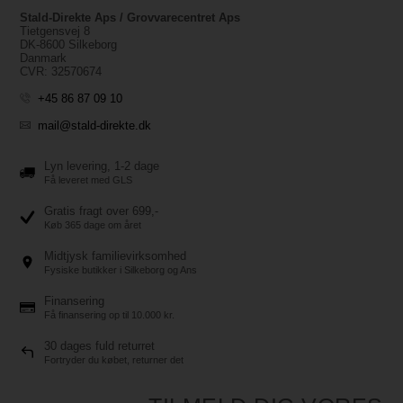
Stald-Direkte Aps / Grovvarecentret Aps
Tietgensvej 8
DK-8600 Silkeborg
Danmark
CVR: 32570674
+45 86 87 09 10
mail@stald-direkte.dk
Lyn levering, 1-2 dage
Få leveret med GLS
Gratis fragt over 699,-
Køb 365 dage om året
Midtjysk familievirksomhed
Fysiske butikker i Silkeborg og Ans
Finansering
Få finansering op til 10.000 kr.
30 dages fuld returret
Fortryder du købet, returner det