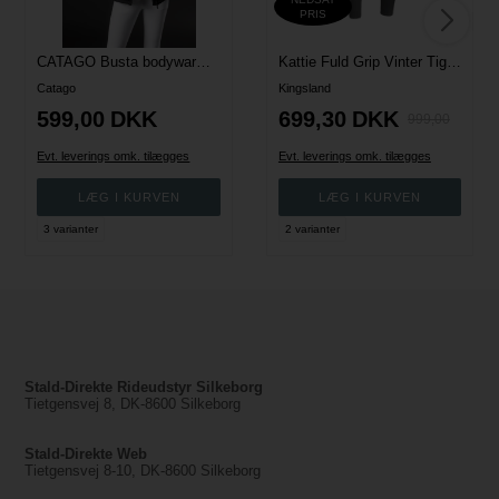
PRIS
CATAGO Busta bodywarmer ridevest - Sort
Kattie Fuld Grip Vinter Tights - Grey Pinstripe
Catago
Kingsland
599,00
DKK
699,30
DKK
999,00
Evt. leverings omk. tilægges
Evt. leverings omk. tilægges
3 varianter
2 varianter
Stald-Direkte Rideudstyr Silkeborg
Tietgensvej 8, DK-8600 Silkeborg
Stald-Direkte Web
Tietgensvej 8-10, DK-8600 Silkeborg