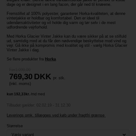
dage og er designet i en lang facon, der går ned til knæene.
Fremstillet af 100% polyester, garanterer Horka-kvaliteten, at denne
vinterjakke er holdbar og komfortabel. Den er ideel til
udendørsaktiviteter og vil holde dig varm og tør selv i de mest
udfordrende vejrforhold.
Med Horka Glacier Vinter Jakke kan du være sikker på at se stilfuld
ud, samtidig med at du får den nødvendige beskyttelse mod vind og
vejr. Gå ikke på kompromis med kvalitet og stil - vælg Horka Glacier
Vinter Jakke i dag.
Se flere produkter fra
Horka
Før1.099,00
769,30
DKK
pr. stk.
(inkl. moms)
Tilbudet gælder: 02.02.19 - 31.12.30
Leverings omk. tillægges ved køb under fragtfri grænse
Størrelse