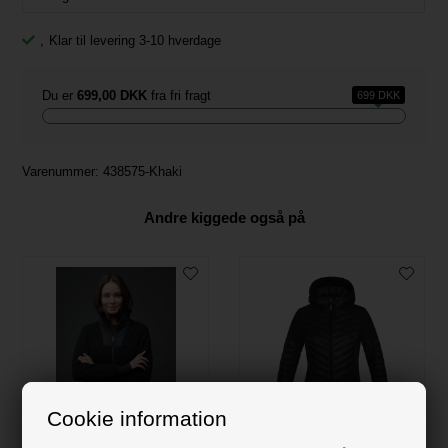
,
Klar til levering 3-10 hverdage
Du er
699,00 DKK
fra fri fragt
699 DKK
Varenummer:
438575-Khaki
Andre kiggede også på
Cookie information