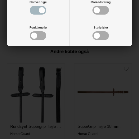
Nødvendige
Markedsføring
Produktinformation
Kingsland Leah Spring Underlag - Hvid
Funktionelle
Statistiske
Materiale: 100% Polyester
Andre købte også
Rundsyet Supergrip Tøjle - Sort
SuperGrip Tøjle 18 mm.
Horse Guard
Horse Guard