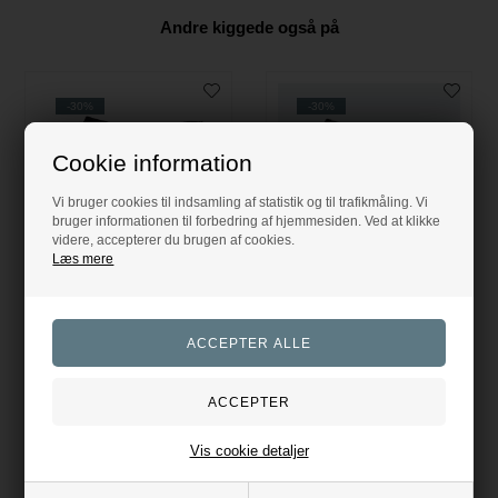
Andre kiggede også på
-30%
-30%
Cookie information
Vi bruger cookies til indsamling af statistik og til trafikmåling. Vi
bruger informationen til forbedring af hjemmesiden. Ved at klikke
NEDSAT
NEDSAT
videre, accepterer du brugen af cookies.
PRIS
PRIS
Læs mere
Natana Spring Underlag - Sort
Mya Velvet Spring Underlag - Green Beluga
Kingsland
Kingsland
524,30
DKK
524,30
DKK
749,00
749,00
Evt. leverings omk. tilægges
Evt. leverings omk. tilægges
Vis cookie detaljer