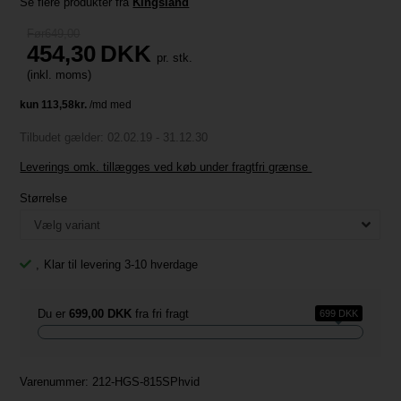
Se flere produkter fra
Kingsland
Før649,00
454,30
DKK
pr. stk.
(inkl. moms)
Tilbudet gælder: 02.02.19 - 31.12.30
Leverings omk. tillægges ved køb under fragtfri grænse
Størrelse
,
Klar til levering 3-10 hverdage
Du er
699,00 DKK
fra fri fragt
699 DKK
Varenummer:
212-HGS-815SPhvid