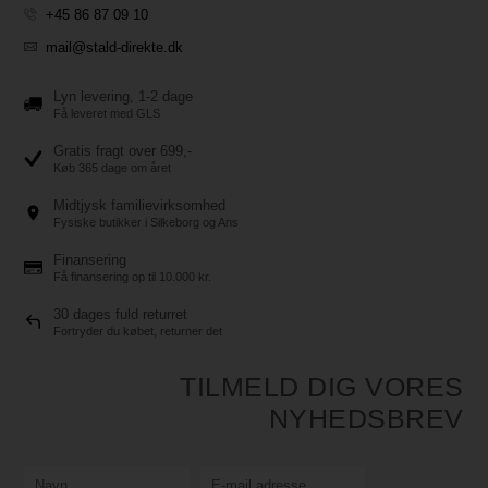
+45 86 87 09 10
mail@stald-direkte.dk
Lyn levering, 1-2 dage
Få leveret med GLS
Gratis fragt over 699,-
Køb 365 dage om året
Midtjysk familievirksomhed
Fysiske butikker i Silkeborg og Ans
Finansering
Få finansering op til 10.000 kr.
30 dages fuld returret
Fortryder du købet, returner det
TILMELD DIG VORES
NYHEDSBREV